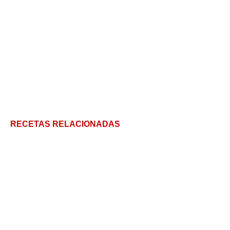
RECETAS RELACIONADAS
Cómo preparar farofa: El acompañamiento
brasileño por excelencia
Cómo esterilizar frascos en microondas