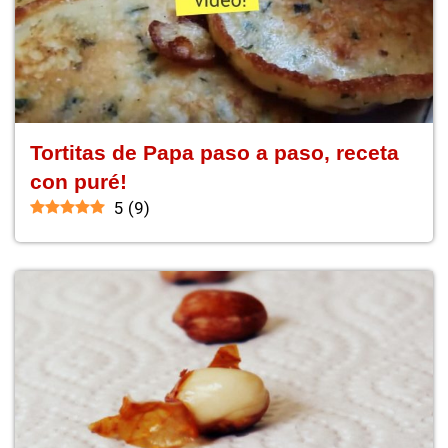
Tortitas de Papa paso a paso, receta
con puré!
5
(
9
)