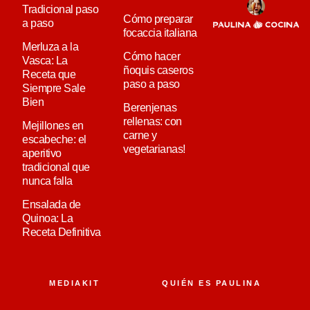
Tradicional paso
Cómo preparar
a paso
focaccia italiana
Merluza a la
Cómo hacer
Vasca: La
ñoquis caseros
Receta que
paso a paso
Siempre Sale
Bien
Berenjenas
rellenas: con
Mejillones en
carne y
escabeche: el
vegetarianas!
aperitivo
tradicional que
nunca falla
Ensalada de
Quinoa: La
Receta Definitiva
MEDIAKIT
QUIÉN ES PAULINA