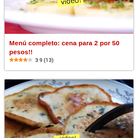
Menú completo: cena para 2 por 50
pesos!!
3.9
(
13
)