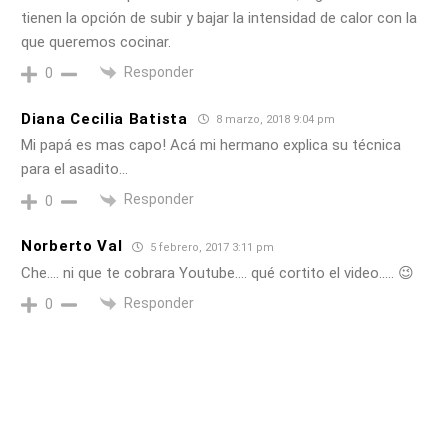
tienen la opción de subir y bajar la intensidad de calor con la
que queremos cocinar.
Responder
0
Diana Cecilia Batista
8 marzo, 2018 9:04 pm
Mi papá es mas capo! Acá mi hermano explica su técnica
para el asadito…
Responder
0
Norberto Val
5 febrero, 2017 3:11 pm
Che…. ni que te cobrara Youtube…. qué cortito el video….. 😉
Responder
0