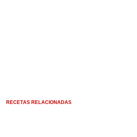
RECETAS RELACIONADAS
Tempura como en Japón: Mis secretos para una
capa crujiente perfecta