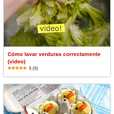
Cómo lavar verduras correctamente
(video)
5
(
5
)