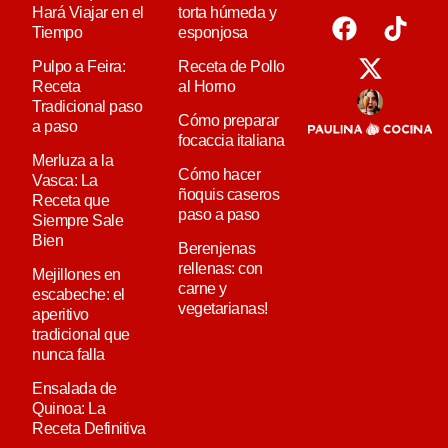
Hará Viajar en el
torta húmeda y
Tiempo
esponjosa
Pulpo a Feira:
Receta de Pollo
Receta
al Horno
Tradicional paso
Cómo preparar
a paso
focaccia italiana
Merluza a la
Cómo hacer
Vasca: La
ñoquis caseros
Receta que
paso a paso
Siempre Sale
Bien
Berenjenas
rellenas: con
Mejillones en
carne y
escabeche: el
vegetarianas!
aperitivo
tradicional que
nunca falla
Ensalada de
Quinoa: La
Receta Definitiva