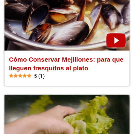
Cómo Conservar Mejillones: para que
lleguen fresquitos al plato
5
(
1
)