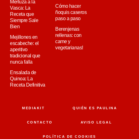
Merluza a la
Cómo hacer
Vasca: La
ñoquis caseros
Receta que
paso a paso
Siempre Sale
Bien
Berenjenas
rellenas: con
Mejillones en
carne y
escabeche: el
vegetarianas!
aperitivo
tradicional que
nunca falla
Ensalada de
Quinoa: La
Receta Definitiva
MEDIAKIT
QUIÉN ES PAULINA
CONTACTO
AVISO LEGAL
POLÍTICA DE COOKIES