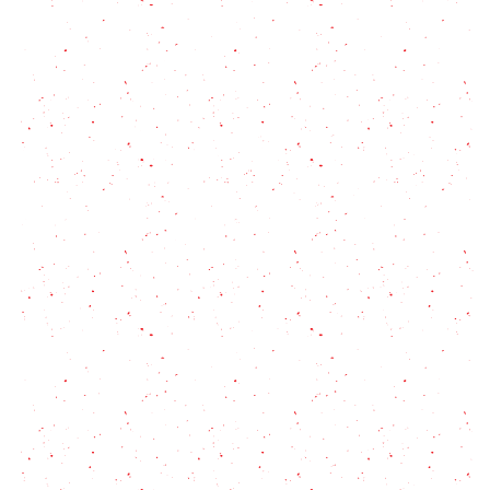
Jugo de ananá ¡Aguas saborizadas caseras!
Cómo hacer Atole de Guayaba: Trucos para que no
se corte y quede bien cremoso
Mocaccino casero: la receta para sentirte en una
cafetería top sin salir de casa