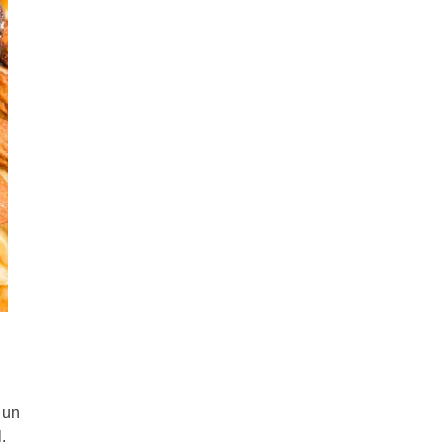
 un
l.