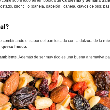
 come sobre todo en temporada de
Cuaresma y Semana San
tado, piloncillo (panela, papelón), canela, clavos de olor, pas
al?
e combinando el sabor del pan tostado con la dulzura de la
mie
l
queso fresco
.
 ambiente
. Además de ser muy rico es una buena alternativa pa