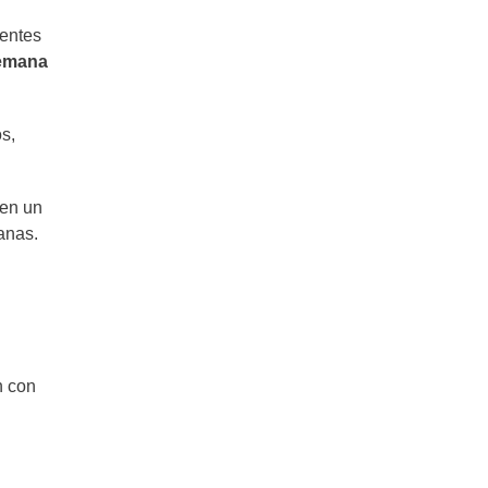
ientes
emana
s,
 en un
canas.
n con