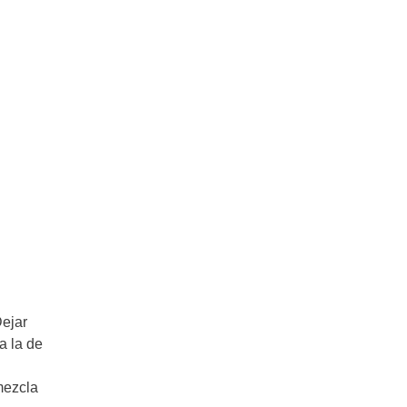
Dejar
a la de
mezcla