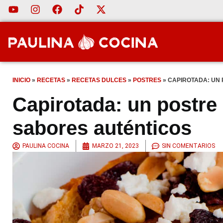
INICIO
»
RECETAS
»
RECETAS DULCES
»
POSTRES
»
CAPIROTADA: UN
Capirotada: un postre
sabores auténticos
PAULINA COCINA
MARZO 21, 2023
SIN COMENTARIOS