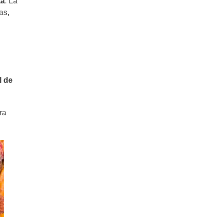
ta
. La
Turrón navideño casero y fácil para
las fiestas
as,
l de
ra