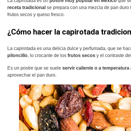
La capirotada es un
postre muy popular en México
que se
receta tradicional
se prepara con una mezcla de pan duro tos
frutos secos y queso fresco.
¿Cómo hacer la capirotada tradicion
La capirotada es una delicia dulce y perfumada, que se hac
piloncillo
, lo crocante de los
frutos secos
y el contraste de
Es un postre que se suele
servir caliente o a temperatura
aprovechar el pan duro.