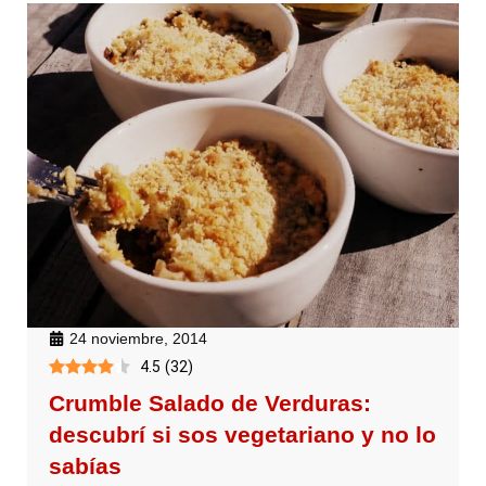
24 noviembre, 2014
4.5
(
32
)
Crumble Salado de Verduras:
descubrí si sos vegetariano y no lo
sabías