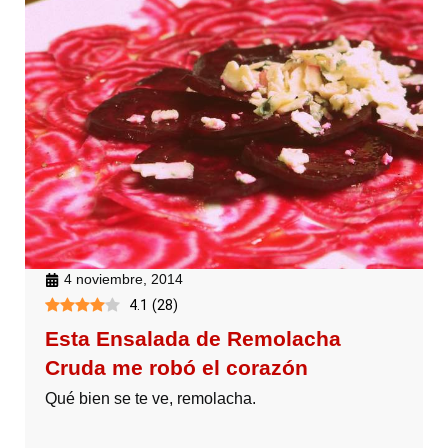
4 noviembre, 2014
4.1
(
28
)
Esta Ensalada de Remolacha
Cruda me robó el corazón
Qué bien se te ve, remolacha.