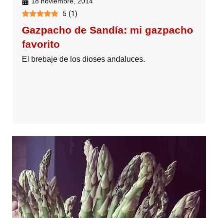
18 noviembre, 2014
5
(
1
)
Gazpacho de Sandía: mi gazpacho
favorito
El brebaje de los dioses andaluces.