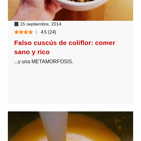
15 septiembre, 2014
4.5
(
24
)
Falso cuscús de coliflor: comer
sano y rico
...y una METAMORFOSIS.