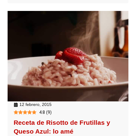
12 febrero, 2015
4.8
(
9
)
Receta de Risotto de Frutillas y
Queso Azul: lo amé