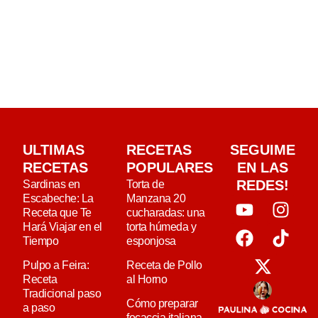
ULTIMAS
RECETAS
SEGUIME
RECETAS
POPULARES
EN LAS
REDES!
Sardinas en
Torta de
Escabeche: La
Manzana 20
Receta que Te
cucharadas: una
Hará Viajar en el
torta húmeda y
Tiempo
esponjosa
Pulpo a Feira:
Receta de Pollo
Receta
al Horno
Tradicional paso
Cómo preparar
a paso
focaccia italiana