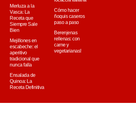
Merluza a la
Cómo hacer
Vasca: La
ñoquis caseros
Receta que
paso a paso
Siempre Sale
Bien
Berenjenas
rellenas: con
Mejillones en
carne y
escabeche: el
vegetarianas!
aperitivo
tradicional que
nunca falla
Ensalada de
Quinoa: La
Receta Definitiva
MEDIAKIT
QUIÉN ES PAULINA
CONTACTO
AVISO LEGAL