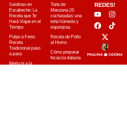
REDES!
Sardinas en
Torta de
Escabeche: La
Manzana 20
Receta que Te
cucharadas: una
Hará Viajar en el
torta húmeda y
Tiempo
esponjosa
Pulpo a Feira:
Receta de Pollo
Receta
al Horno
Tradicional paso
Cómo preparar
a paso
focaccia italiana
Merluza a la
Cómo hacer
Vasca: La
ñoquis caseros
Receta que
paso a paso
Siempre Sale
Bien
Berenjenas
rellenas: con
Mejillones en
carne y
escabeche: el
vegetarianas!
aperitivo
tradicional que
nunca falla