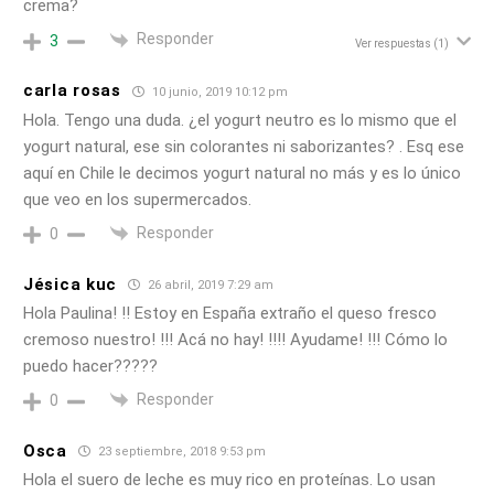
crema?
Responder
3
Ver respuestas
(1)
carla rosas
10 junio, 2019 10:12 pm
Hola. Tengo una duda. ¿el yogurt neutro es lo mismo que el
yogurt natural, ese sin colorantes ni saborizantes? . Esq ese
aquí en Chile le decimos yogurt natural no más y es lo único
que veo en los supermercados.
Responder
0
Jésica kuc
26 abril, 2019 7:29 am
Hola Paulina! !! Estoy en España extraño el queso fresco
cremoso nuestro! !!! Acá no hay! !!!! Ayudame! !!! Cómo lo
puedo hacer?????
Responder
0
Osca
23 septiembre, 2018 9:53 pm
Hola el suero de leche es muy rico en proteínas. Lo usan