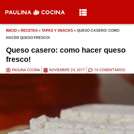
INICIO
»
RECETAS
»
TAPAS Y SNACKS
»
QUESO CASERO: COMO
HACER QUESO FRESCO!
Queso casero: como hacer queso
fresco!
PAULINA COCINA
NOVIEMBRE 24, 2017
16 COMENTARIOS