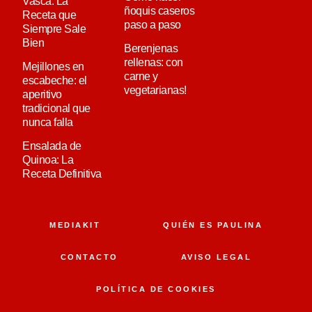
Vasca: La
ñoquis caseros
Receta que
paso a paso
Siempre Sale
Bien
Berenjenas
rellenas: con
Mejillones en
carne y
escabeche: el
vegetarianas!
aperitivo
tradicional que
nunca falla
Ensalada de
Quinoa: La
Receta Definitiva
MEDIAKIT
QUIÉN ES PAULINA
CONTACTO
AVISO LEGAL
POLÍTICA DE COOKIES