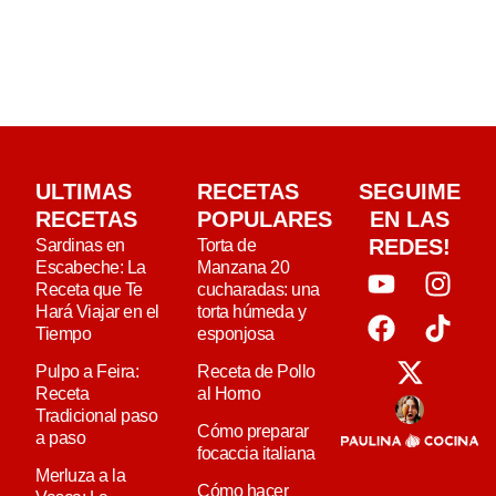
ULTIMAS
RECETAS
SEGUIME
RECETAS
POPULARES
EN LAS
REDES!
Sardinas en
Torta de
Escabeche: La
Manzana 20
Receta que Te
cucharadas: una
Hará Viajar en el
torta húmeda y
Tiempo
esponjosa
Pulpo a Feira:
Receta de Pollo
Receta
al Horno
Tradicional paso
Cómo preparar
a paso
focaccia italiana
Merluza a la
Cómo hacer