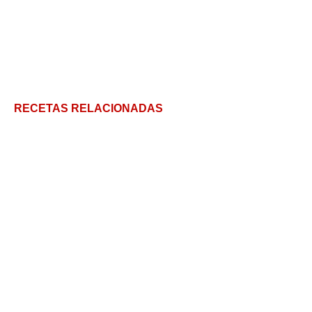
RECETAS RELACIONADAS
Bocoles Huastecos: Historia, tips y receta sencilla
en 5 pasos
Aperitivos Originales: Puntxaetes
Dorilocos: el snack más colorido de México con 12
ideas de salsas para saborear