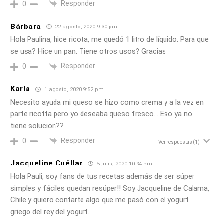
Responder
0
Bárbara
22 agosto, 2020 9:30 pm
Hola Paulina, hice ricota, me quedó 1 litro de líquido. Para que
se usa? Hice un pan. Tiene otros usos? Gracias
Responder
0
Karla
1 agosto, 2020 9:52 pm
Necesito ayuda mi queso se hizo como crema y a la vez en
parte ricotta pero yo deseaba queso fresco… Eso ya no
tiene solucion??
Responder
0
Ver respuestas
(1)
Jacqueline Cuéllar
5 julio, 2020 10:34 pm
Hola Pauli, soy fans de tus recetas además de ser súper
simples y fáciles quedan resúper!! Soy Jacqueline de Calama,
Chile y quiero contarte algo que me pasó con el yogurt
griego del rey del yogurt.