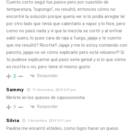
Cuento corto seguí tus pasos pero por cuestión de
temperatura, “supongo”, no resultó, entonces cómo no
encontré la solución porque quería ver si lo podía arreglar leí
por otro lado que tenía que calentarlo a vapor y lo hice, pero
como no pasó nada y vi que la mezcla se cortó y al enfriar
salió suero, lo puse cara de raja a fuego, jajaja y te cuento
que me resultó? Ricotta!! Jajaja y me lo estoy comiendo con
pancito, jajaja no sé cómo explicarlo pero está rebueno!!! Si
tú pudiese explicarme qué pasó sería genial y si lo que cómo
es ricotta o no, pero tiene el mismo gusto
Responder
2
Sammy
17 diciembre, 2019 2:57 pm
Metete en los quesos de capooooocha
Responder
0
Silvia
3 diciembre, 2019 10:11 pm
Paulina me encantó el.bideo, como logro hacer un queso