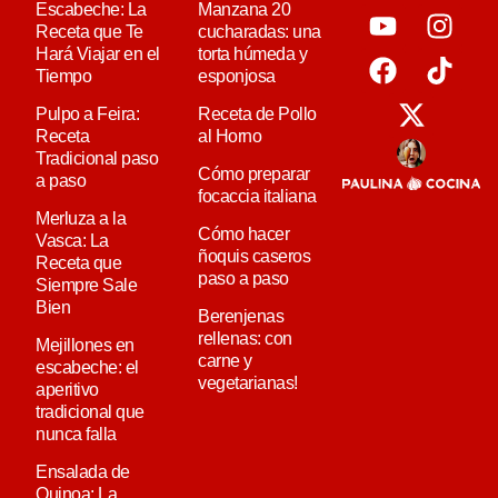
Escabeche: La
Manzana 20
Receta que Te
cucharadas: una
Hará Viajar en el
torta húmeda y
Tiempo
esponjosa
Pulpo a Feira:
Receta de Pollo
Receta
al Horno
Tradicional paso
Cómo preparar
a paso
focaccia italiana
Merluza a la
Cómo hacer
Vasca: La
ñoquis caseros
Receta que
paso a paso
Siempre Sale
Bien
Berenjenas
rellenas: con
Mejillones en
carne y
escabeche: el
vegetarianas!
aperitivo
tradicional que
nunca falla
Ensalada de
Quinoa: La