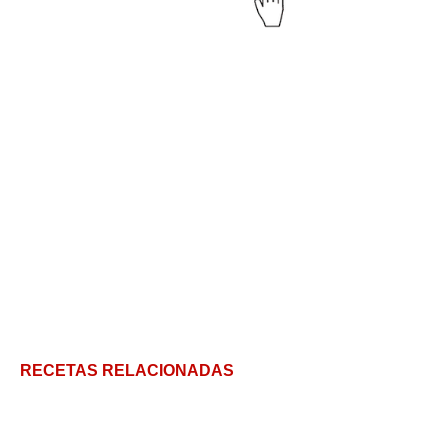
RECETAS RELACIONADAS
Fugazzeta Rellena: Receta de una pizza épica