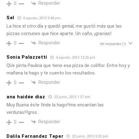
Responder
0
Sel
4 agosto, 2015 9:48 pm
La hice el otro día y quedó genial, me gustó más que las
pizzas comunes que hice aparte. Un caño, ¡gracias!
Responder
0
Ver respuestas
(1)
Sonia Palazzetti
4 agosto, 2015 12:25 pm
QUe pinta Paulina que tiene esa pizza de coliflor. Entre hoy y
mañana la hago y te cuento los resultados.
Responder
0
ana haidée diaz
23 junio, 2015 1:57 am
Muy Buena éste finde la hago!!me encantan las
verduras!!!grss.
Responder
0
Dalila Fernandez Teper
22 junio, 2015 5:02 pm