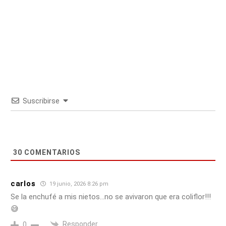
Suscribirse
30
COMENTARIOS
carlos
19 junio, 2026 8:26 pm
Se la enchufé a mis nietos…no se avivaron que era coliflor!!!
😅
Responder
0