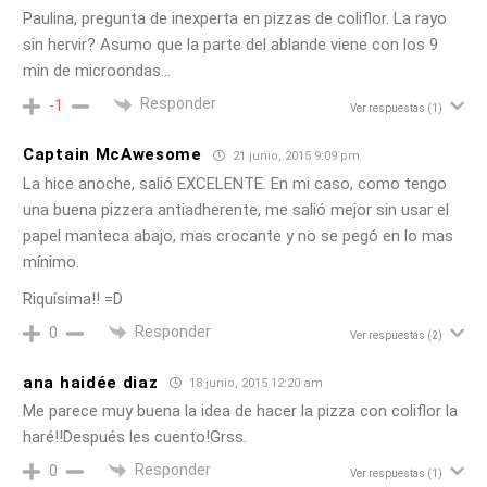
Paulina, pregunta de inexperta en pizzas de coliflor. La rayo
sin hervir? Asumo que la parte del ablande viene con los 9
min de microondas…
Responder
-1
Ver respuestas
(1)
Captain McAwesome
21 junio, 2015 9:09 pm
La hice anoche, salió EXCELENTE. En mi caso, como tengo
una buena pizzera antiadherente, me salió mejor sin usar el
papel manteca abajo, mas crocante y no se pegó en lo mas
mínimo.
Riquísima!! =D
Responder
0
Ver respuestas
(2)
ana haidée diaz
18 junio, 2015 12:20 am
Me parece muy buena la idea de hacer la pizza con coliflor la
haré!!Después les cuento!Grss.
Responder
0
Ver respuestas
(1)