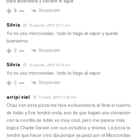
para ablandarla y sacarle el agua
Responder
3
Silvia
10 agosto, 2019 10:11 pm
Yo no uso microondas…todo lo hago al vapor y queda
buenisimo
Responder
0
Silvia
10 agosto, 2019 10:10 pm
Yo no uso microondas…todo lo hago al vapor
Responder
0
arripi viel
9 mayo, 2019 11:59 am
Chau con esta pizza me hice evolucionista al final el cuento
de Adán y Eva tendrá onda, eso de que hagan una clonación
con la costilla de Adán es muy cool, pero me parece más
lógico Charlie Darwin con sus estudios y teorías. La pizza la
tendré que hacer otro día porque ya pasó por el Microondas