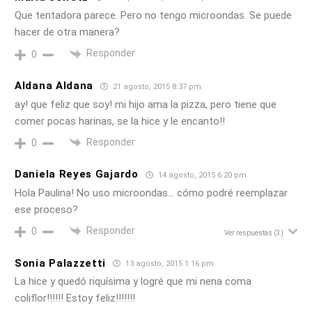
Que tentadora parece. Pero no tengo microondas. Se puede
hacer de otra manera?
Responder
0
Aldana Aldana
21 agosto, 2015 8:37 pm
ay! que feliz que soy! mi hijo ama la pizza, pero tiene que
comer pocas harinas, se la hice y le encanto!!
Responder
0
Daniela Reyes Gajardo
14 agosto, 2015 6:20 pm
Hola Paulina! No uso microondas… cómo podré reemplazar
ese proceso?
Responder
0
Ver respuestas
(3)
Sonia Palazzetti
13 agosto, 2015 1:16 pm
La hice y quedó riquísima y logré que mi nena coma
coliflor!!!!!! Estoy feliz!!!!!!!