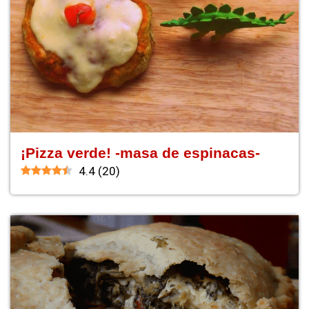
¡Pizza verde! -masa de espinacas-
4.4
(
20
)