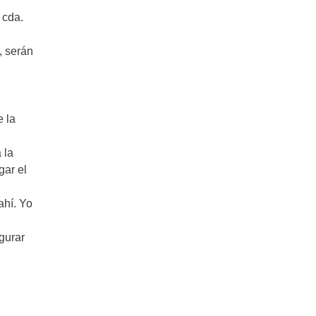
 cda.
, serán
e la
 la
gar el
ahí. Yo
gurar