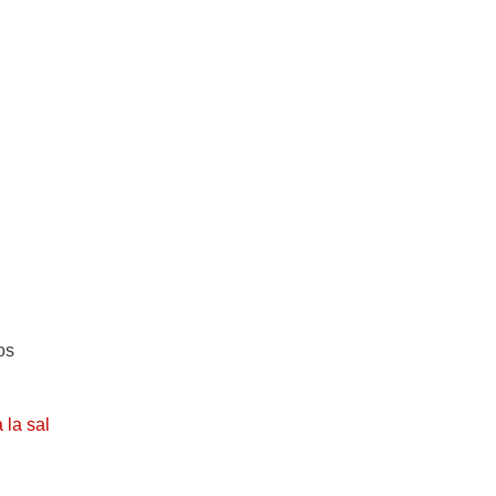
os
 la sal