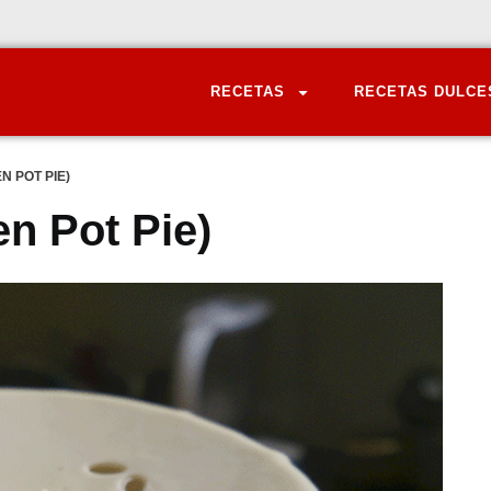
RECETAS
RECETAS DULCE
N POT PIE)
en Pot Pie)