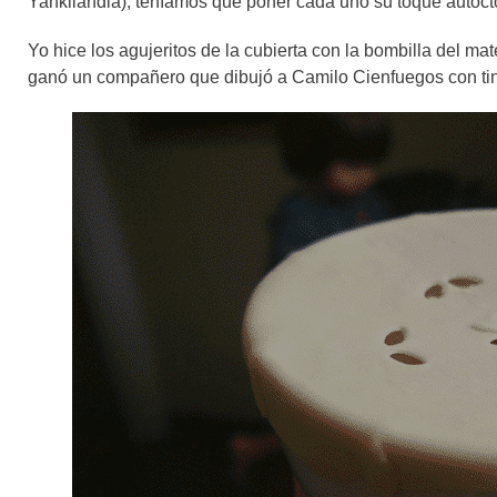
Yankilandia), teníamos que poner cada uno su toque autóct
Yo hice los agujeritos de la cubierta con la bombilla del ma
ganó un compañero que dibujó a Camilo Cienfuegos con tinta