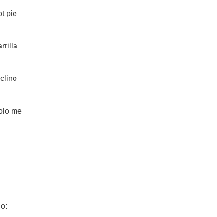
t pie
Pollo al verdeo con crema liviana:
reduce el tiempo de siesta
rrilla
Las mejores enchiladas suizas de
pollo
clinó
Increíbles panes con pollo
salvadoreños para no parar de
comer
Solo me
Como hacer Vitel Toné de Pollo –
Recetas de navidad
Cazuela de Pollo: Una receta
tradicional argentina
jo: