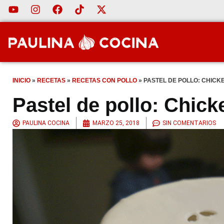
INICIO
»
RECETAS
»
RECETAS CON POLLO
»
PASTEL DE POLLO: CHICKE
Pastel de pollo: Chick
PAULINA COCINA
MARZO 25, 2018
SIN COMENTARIOS