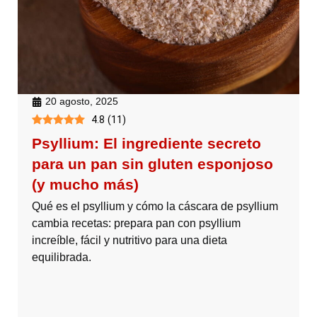
20 agosto, 2025
4.8
(
11
)
Psyllium: El ingrediente secreto
para un pan sin gluten esponjoso
(y mucho más)
Qué es el psyllium y cómo la cáscara de psyllium
cambia recetas: prepara pan con psyllium
increíble, fácil y nutritivo para una dieta
equilibrada.