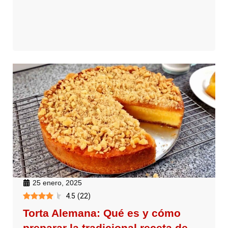
25 enero, 2025
4.5
(
22
)
Torta Alemana: Qué es y cómo
preparar la tradicional receta de