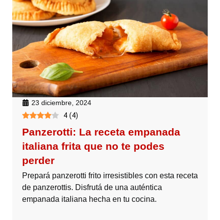
23 diciembre, 2024
4
(
4
)
Panzerotti: La receta empanada
italiana frita que no te podes
perder
Prepará panzerotti frito irresistibles con esta receta
de panzerottis. Disfrutá de una auténtica
empanada italiana hecha en tu cocina.