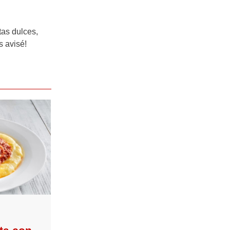
tas dulces,
s avisé!