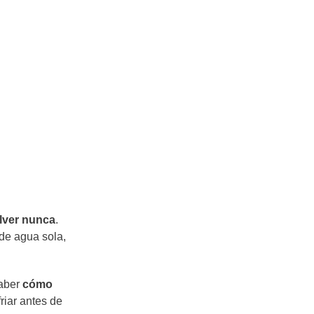
olver nunca
.
de agua sola,
saber
cómo
riar antes de