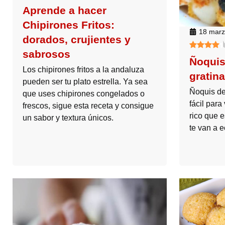
Aprende a hacer
Chipirones Fritos:
18 marz
dorados, crujientes y
sabrosos
Ñoquis
Los chipirones fritos a la andaluza
gratin
pueden ser tu plato estrella. Ya sea
Ñoquis de
que uses chipirones congelados o
fácil para
frescos, sigue esta receta y consigue
rico que 
un sabor y textura únicos.
te van a e