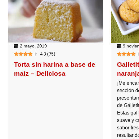
9 novie
2 mayo, 2019
4.3
(
75
)
Galleti
Torta sin harina a base de
naranj
maíz – Deliciosa
¡Me encan
sección de
presentam
de Galleti
Estas gal
suave y cr
sabor fres
resultand