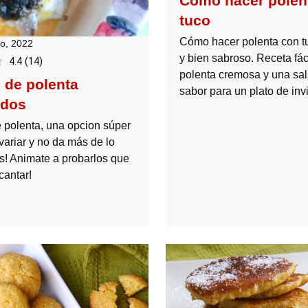
Cómo hacer polen
tuco
Cómo hacer polenta con t
o, 2022
y bien sabroso. Receta fác
4.4
(
14
)
polenta cremosa y una sal
 de polenta
sabor para un plato de inv
ados
 polenta, una opcion súper
 variar y no da más de lo
es! Animate a probarlos que
cantar!