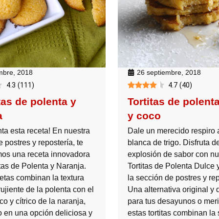
mbre, 2018
26 septiembre, 2018
4.3
(
111
)
4.7
(
40
)
tas de polenta y
Tortitas de polent
a
y coco
ta esta receta! En nuestra
Dale un merecido respiro a
 postres y repostería, te
blanca de trigo. Disfruta d
os una receta innovadora
explosión de sabor con nu
tas de Polenta y Naranja.
Tortitas de Polenta Dulce 
letas combinan la textura
la sección de postres y rep
ujiente de la polenta con el
Una alternativa original y 
co y cítrico de la naranja,
para tus desayunos o mer
o en una opción deliciosa y
estas tortitas combinan la