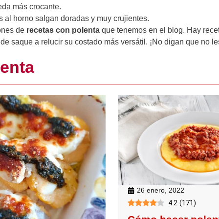
eda más crocante.
s al horno salgan doradas y muy crujientes.
iones de
recetas con polenta
que tenemos en el blog. Hay rece
lde saque a relucir su costado más versátil. ¡No digan que no le
lenta
26 enero, 2022
4.2
(
171
)