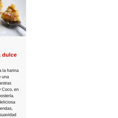
a dulce
 la harina
e una
estras
y Coco, en
ostería.
deliciosa
iendas,
 suavidad