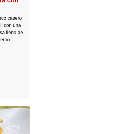
ta con
uco casero
il con una
sa llena de
ierno.