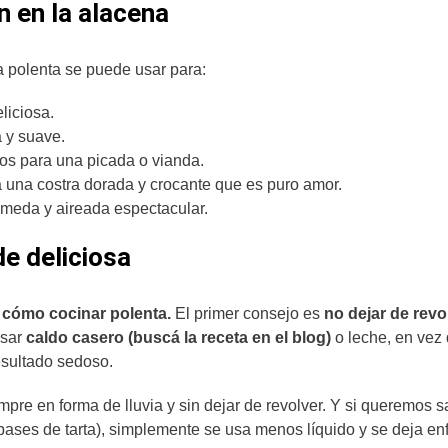
 en la alacena
 polenta se puede usar para:
liciosa.
a y suave.
tos para una picada o vianda.
a una costra dorada y crocante que es puro amor.
húmeda y aireada espectacular.
e deliciosa
r
cómo cocinar polenta.
El primer consejo es
no dejar de rev
usar
caldo casero (buscá la receta en el blog)
o leche, en vez 
resultado sedoso.
mpre en forma de lluvia y sin dejar de revolver. Y si queremos 
bases de tarta), simplemente se usa menos líquido y se deja enf