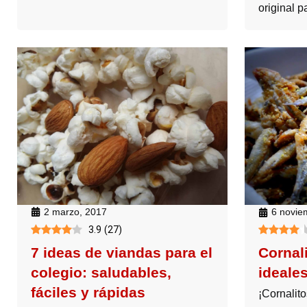
original p
2 marzo, 2017
6 novie
3.9
(
27
)
7 ideas de viandas para el
Cornali
colegio: saludables,
ideales
fáciles y rápidas
¡Cornalito