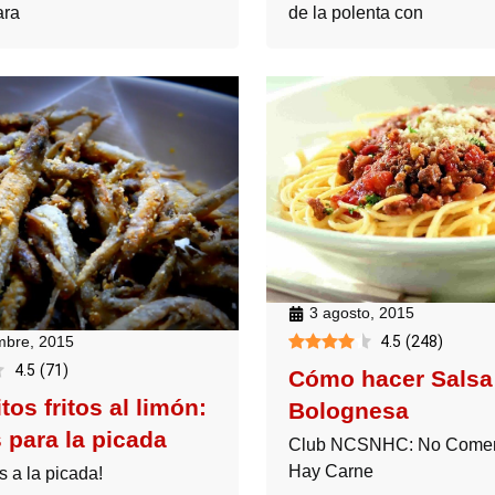
ara
de la polenta con
3 agosto, 2015
mbre, 2015
4.5
(
248
)
4.5
(
71
)
Cómo hacer Salsa
tos fritos al limón:
Bolognesa
 para la picada
Club NCSNHC: No Come
Hay Carne
s a la picada!