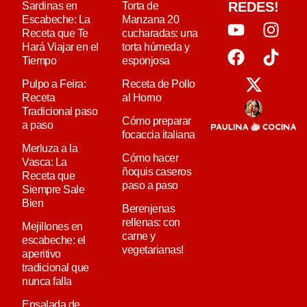
REDES!
Sardinas en
Torta de
Escabeche: La
Manzana 20
Receta que Te
cucharadas: una
Hará Viajar en el
torta húmeda y
Tiempo
esponjosa
Pulpo a Feira:
Receta de Pollo
Receta
al Horno
Tradicional paso
Cómo preparar
a paso
focaccia italiana
Merluza a la
Cómo hacer
Vasca: La
ñoquis caseros
Receta que
paso a paso
Siempre Sale
Bien
Berenjenas
rellenas: con
Mejillones en
carne y
escabeche: el
vegetarianas!
aperitivo
tradicional que
nunca falla
Ensalada de