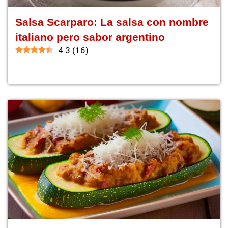
Salsa Scarparo: La salsa con nombre
italiano pero sabor argentino
4.3
(
16
)