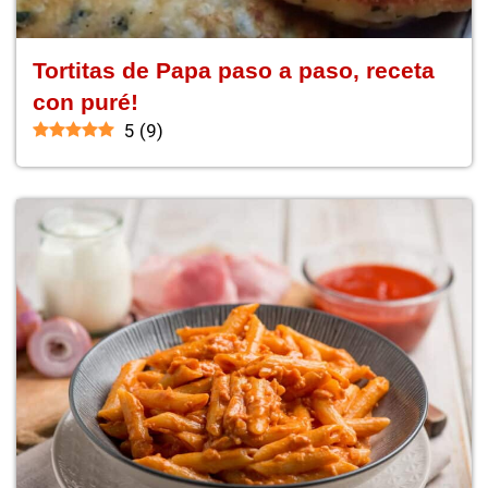
Tortitas de Papa paso a paso, receta
con puré!
5
(
9
)