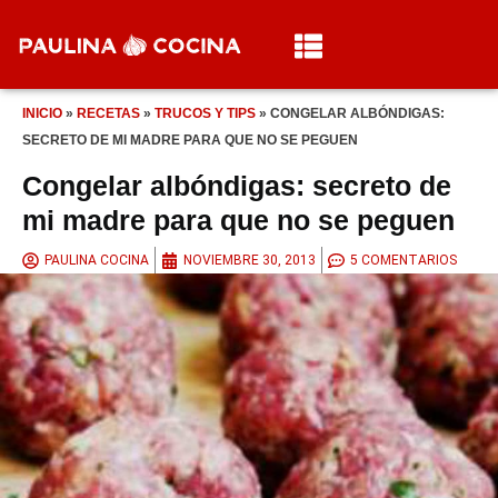
INICIO
»
RECETAS
»
TRUCOS Y TIPS
»
CONGELAR ALBÓNDIGAS:
SECRETO DE MI MADRE PARA QUE NO SE PEGUEN
Congelar albóndigas: secreto de
mi madre para que no se peguen
PAULINA COCINA
NOVIEMBRE 30, 2013
5 COMENTARIOS