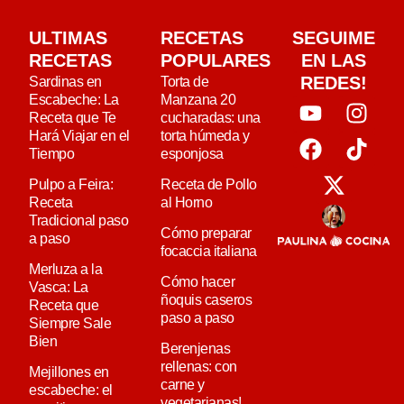
ULTIMAS
RECETAS
SEGUIME
RECETAS
POPULARES
EN LAS
REDES!
Sardinas en
Torta de
Escabeche: La
Manzana 20
Receta que Te
cucharadas: una
Hará Viajar en el
torta húmeda y
Tiempo
esponjosa
Pulpo a Feira:
Receta de Pollo
Receta
al Horno
Tradicional paso
Cómo preparar
a paso
focaccia italiana
Merluza a la
Cómo hacer
Vasca: La
ñoquis caseros
Receta que
paso a paso
Siempre Sale
Bien
Berenjenas
rellenas: con
Mejillones en
carne y
escabeche: el
vegetarianas!