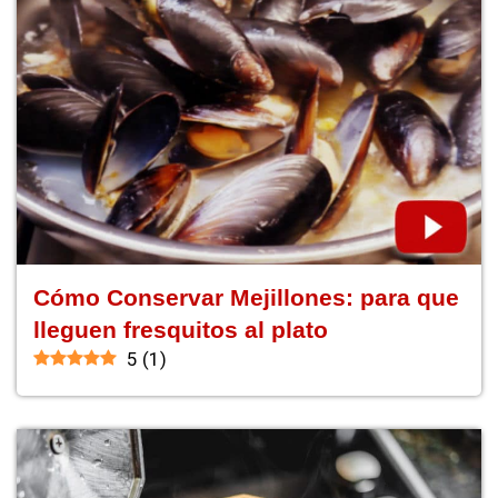
Cómo Conservar Mejillones: para que
lleguen fresquitos al plato
5
(
1
)