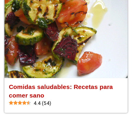
Comidas saludables: Recetas para
comer sano
4.4
(
54
)