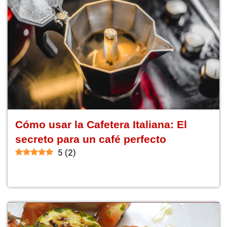
Cómo usar la Cafetera Italiana: El
secreto para un café perfecto
5
(
2
)