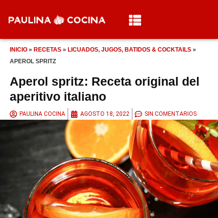
INICIO
»
RECETAS
»
LICUADOS, JUGOS, BATIDOS & COCKTAILS
»
APEROL SPRITZ
Aperol spritz: Receta original del
aperitivo italiano
PAULINA COCINA
AGOSTO 18, 2022
SIN COMENTARIOS