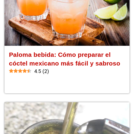
Paloma bebida: Cómo preparar el
cóctel mexicano más fácil y sabroso
4.5
(
2
)