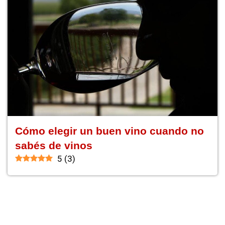
Cómo elegir un buen vino cuando no
sabés de vinos
5
(
3
)