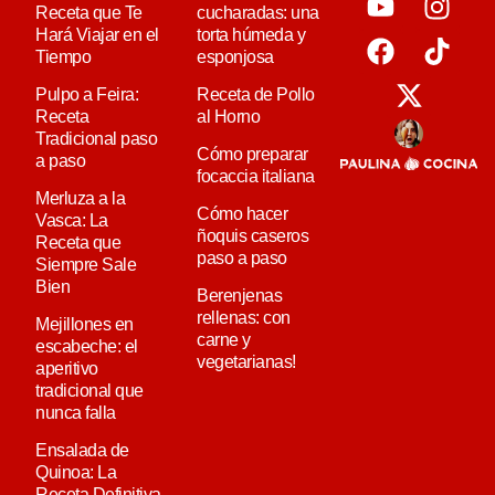
Receta que Te
cucharadas: una
Hará Viajar en el
torta húmeda y
Tiempo
esponjosa
Pulpo a Feira:
Receta de Pollo
Receta
al Horno
Tradicional paso
Cómo preparar
a paso
focaccia italiana
Merluza a la
Cómo hacer
Vasca: La
ñoquis caseros
Receta que
paso a paso
Siempre Sale
Bien
Berenjenas
rellenas: con
Mejillones en
carne y
escabeche: el
vegetarianas!
aperitivo
tradicional que
nunca falla
Ensalada de
Quinoa: La
Receta Definitiva