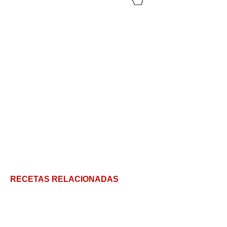
RECETAS RELACIONADAS
Espirulina: qué es, para qué sirve y cómo incorporar
el superalimento en tu cocina