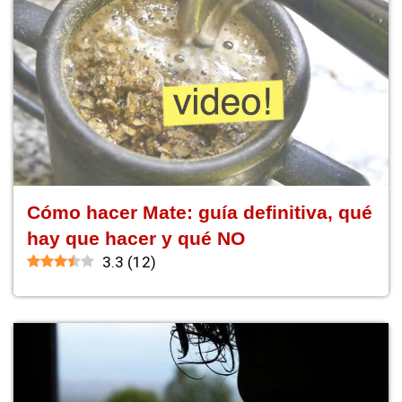
Cómo hacer Mate: guía definitiva, qué
hay que hacer y qué NO
3.3
(
12
)