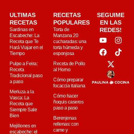
ULTIMAS
RECETAS
SEGUIME
RECETAS
POPULARES
EN LAS
REDES!
Sardinas en
Torta de
Escabeche: La
Manzana 20
Receta que Te
cucharadas: una
Hará Viajar en el
torta húmeda y
Tiempo
esponjosa
Pulpo a Feira:
Receta de Pollo
Receta
al Horno
Tradicional paso
Cómo preparar
a paso
focaccia italiana
Merluza a la
Cómo hacer
Vasca: La
ñoquis caseros
Receta que
paso a paso
Siempre Sale
Bien
Berenjenas
rellenas: con
Mejillones en
carne y
escabeche: el