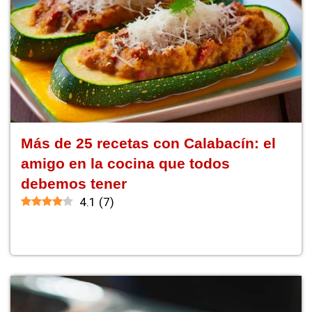
Más de 25 recetas con Calabacín: el
amigo en la cocina que todos
debemos tener
4.1
(
7
)