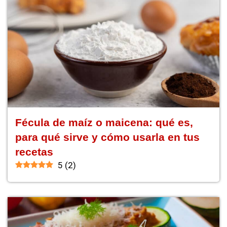
Fécula de maíz o maicena: qué es,
para qué sirve y cómo usarla en tus
recetas
5
(
2
)