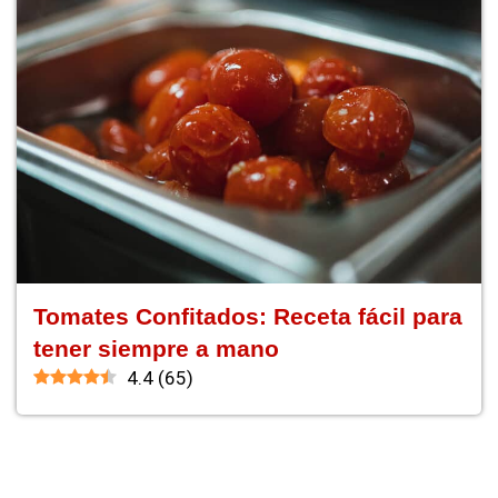
Tomates Confitados: Receta fácil para
tener siempre a mano
4.4
(
65
)