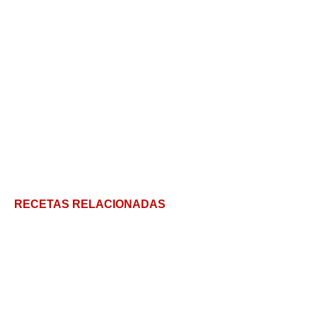
RECETAS RELACIONADAS
Gachas manchegas, una sabrosa combinación de
todo lo que hace bien
La receta ideal para hacer una picante y sabrosa
Salsa Macha mexicana