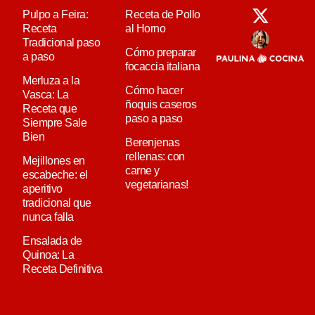
Pulpo a Feira:
Receta de Pollo
Receta
al Horno
Tradicional paso
Cómo preparar
a paso
focaccia italiana
Merluza a la
Cómo hacer
Vasca: La
ñoquis caseros
Receta que
paso a paso
Siempre Sale
Bien
Berenjenas
rellenas: con
Mejillones en
carne y
escabeche: el
vegetarianas!
aperitivo
tradicional que
nunca falla
Ensalada de
Quinoa: La
Receta Definitiva