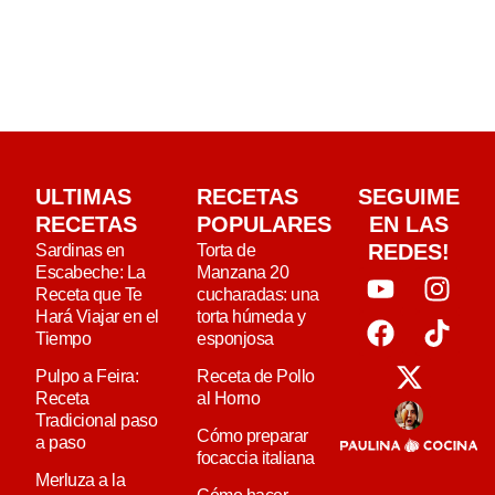
ULTIMAS
RECETAS
SEGUIME
RECETAS
POPULARES
EN LAS
REDES!
Sardinas en
Torta de
Escabeche: La
Manzana 20
Receta que Te
cucharadas: una
Hará Viajar en el
torta húmeda y
Tiempo
esponjosa
Pulpo a Feira:
Receta de Pollo
Receta
al Horno
Tradicional paso
Cómo preparar
a paso
focaccia italiana
Merluza a la