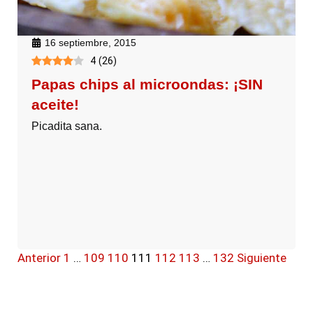
16 septiembre, 2015
4
(
26
)
Papas chips al microondas: ¡SIN
aceite!
Picadita sana.
Anterior
1
…
109
110
111
112
113
…
132
Siguiente