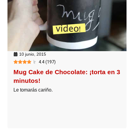
10 junio, 2015
4.4
(
197
)
Mug Cake de Chocolate: ¡torta en 3
minutos!
Le tomarás cariño.