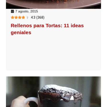
7 agosto, 2015
4.3
(
368
)
Rellenos para Tortas: 11 ideas
geniales