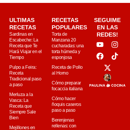
ULTIMAS
RECETAS
SEGUIME
RECETAS
POPULARES
EN LAS
REDES!
Sardinas en
Torta de
Escabeche: La
Manzana 20
Receta que Te
cucharadas: una
Hará Viajar en el
torta húmeda y
Tiempo
esponjosa
Pulpo a Feira:
Receta de Pollo
Receta
al Horno
Tradicional paso
Cómo preparar
a paso
focaccia italiana
Merluza a la
Cómo hacer
Vasca: La
ñoquis caseros
Receta que
paso a paso
Siempre Sale
Bien
Berenjenas
rellenas: con
Mejillones en