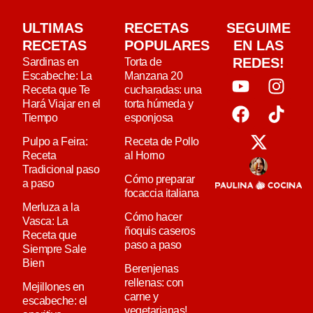
ULTIMAS
RECETAS
SEGUIME
RECETAS
POPULARES
EN LAS
REDES!
Sardinas en
Torta de
Escabeche: La
Manzana 20
Receta que Te
cucharadas: una
Hará Viajar en el
torta húmeda y
Tiempo
esponjosa
Pulpo a Feira:
Receta de Pollo
Receta
al Horno
Tradicional paso
Cómo preparar
a paso
focaccia italiana
Merluza a la
Cómo hacer
Vasca: La
ñoquis caseros
Receta que
paso a paso
Siempre Sale
Bien
Berenjenas
rellenas: con
Mejillones en
carne y
escabeche: el
vegetarianas!