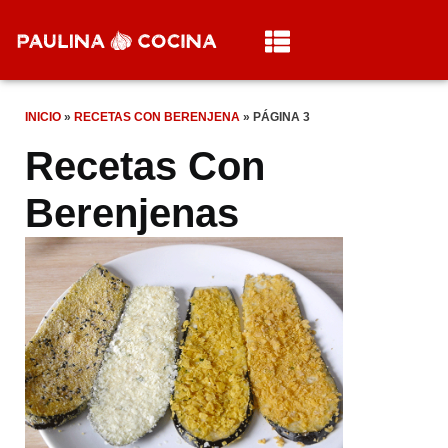
INICIO
»
RECETAS CON BERENJENA
»
PÁGINA 3
Recetas Con
Berenjenas