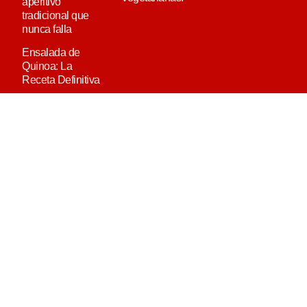
aperitivo
tradicional que
nunca falla
Ensalada de
Quinoa: La
Receta Definitiva
MEDIAKIT
QUIÉN ES PAULINA
CONTACTO
AVISO LEGAL
POLÍTICA DE COOKIES
POLÍTICA DE PRIVACIDAD
POWERED BY