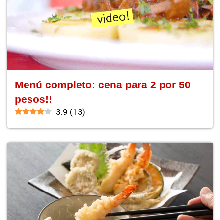
Menú completo: cena para 2 por 50
pesos!!
3.9
(
13
)