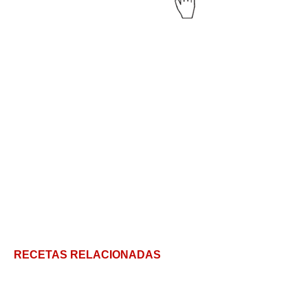
RECETAS RELACIONADAS
Tempura como en Japón: Mis secretos para una
capa crujiente perfecta