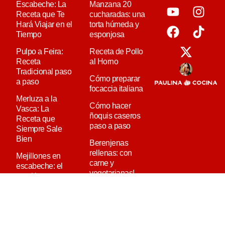
Escabeche: La
Manzana 20
Receta que Te
cucharadas: una
Hará Viajar en el
torta húmeda y
Tiempo
esponjosa
Pulpo a Feira:
Receta de Pollo
Receta
al Horno
Tradicional paso
Cómo preparar
a paso
focaccia italiana
Merluza a la
Cómo hacer
Vasca: La
ñoquis caseros
Receta que
paso a paso
Siempre Sale
Bien
Berenjenas
rellenas: con
Mejillones en
carne y
escabeche: el
vegetarianas!
aperitivo
tradicional que
nunca falla
Ensalada de
Quinoa: La