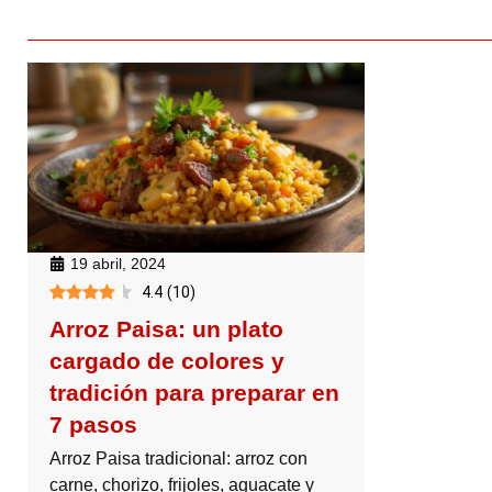
19 abril, 2024
4.4
(
10
)
Arroz Paisa: un plato
cargado de colores y
tradición para preparar en
7 pasos
Arroz Paisa tradicional: arroz con
carne, chorizo, frijoles, aguacate y