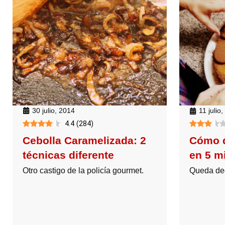
30 julio, 2014
11 julio
4.4
(
284
)
Cebolla Caramelizada: 2
Cómo d
técnicas diferente
en 5 m
Otro castigo de la policía gourmet.
Queda dec