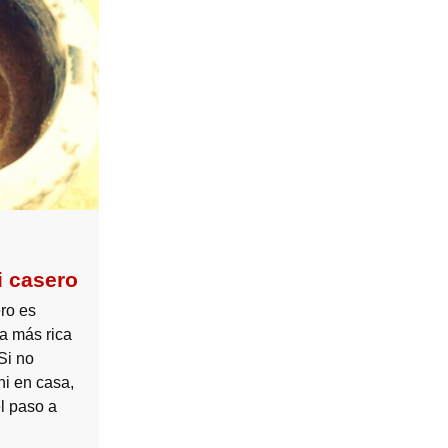
i casero
ero es
a más rica
Si no
ni en casa,
el paso a