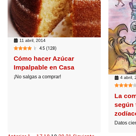
11 abril, 2014
4.5
(
128
)
Cómo hacer Azúcar
Impalpable en Casa
¡No salgas a comprar!
4 abril,
La com
según 
zodíac
Datos cie