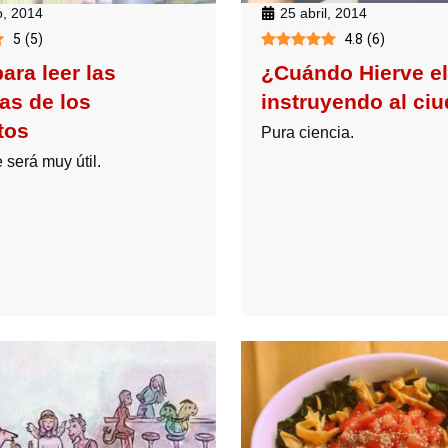
, 2014
25 abril, 2014
5
(
5
)
4.8
(
6
)
para leer las
¿Cuándo Hierve e
as de los
instruyendo al ci
tos
Pura ciencia.
e será muy útil.