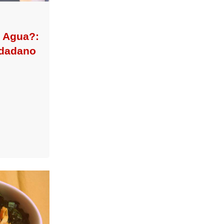
l Agua?:
udadano