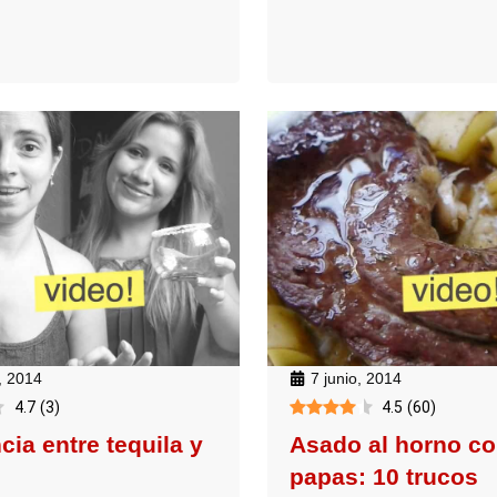
, 2014
7 junio, 2014
4.7
(
3
)
4.5
(
60
)
cia entre tequila y
Asado al horno c
l
papas: 10 trucos