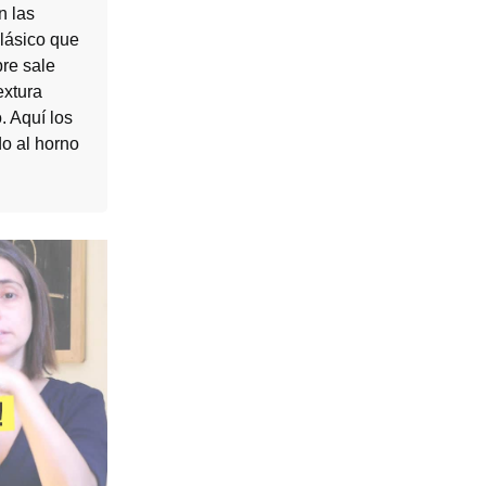
n las
clásico que
re sale
extura
. Aquí los
do al horno