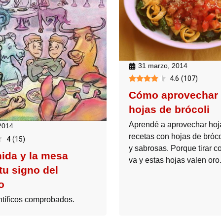
31 marzo, 2014
4.6
(
107
)
Cómo aprovechar 
hojas de brócoli
Aprendé a aprovechar hoja
 2014
recetas con hojas de bróco
4
(
15
)
y sabrosas. Porque tirar 
ida y la mesa
va y estas hojas valen oro
tu signo del
o
ntíficos comprobados.