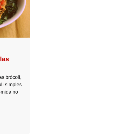
las
s brócoli,
li simples
comida no
.