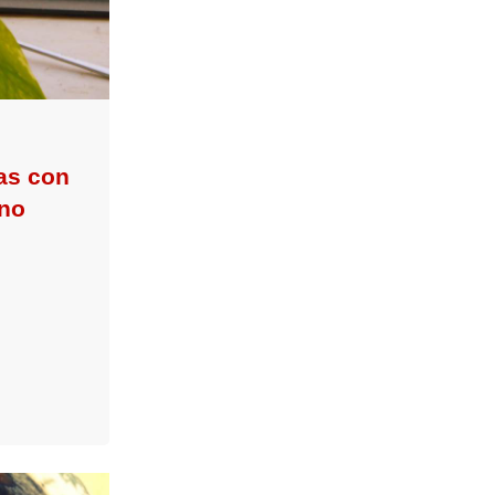
las con
 no