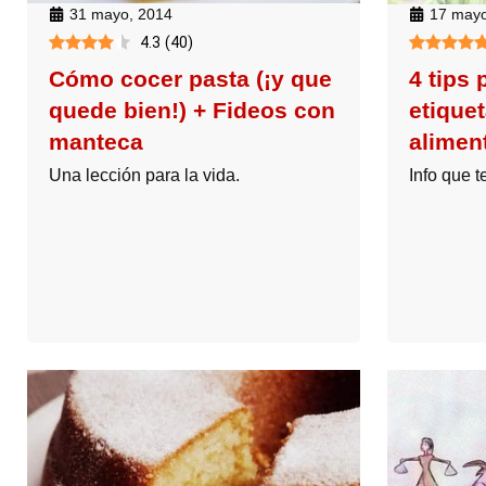
31 mayo, 2014
17 mayo
4.3
(
40
)
Cómo cocer pasta (¡y que
4 tips 
quede bien!) + Fideos con
etiquet
manteca
alimen
Una lección para la vida.
Info que t