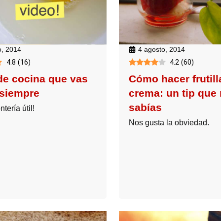
4 agosto, 2014
o, 2014
4.2
(
60
)
4.8
(
16
)
Cómo hacer frutil
de cocina que vas
crema: un tip que
 siempre
sabías
tería útil!
Nos gusta la obviedad.