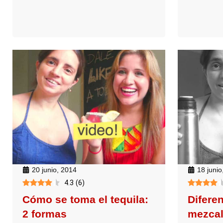
20 junio, 2014
18 junio
4.3
(
6
)
Cómo se toma el tequila:
Diferen
2 formas
mezca