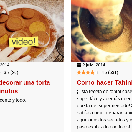
2 julio, 2014
, 2014
4.5
(
531
)
3.7
(
20
)
Como hacer Tahin
ecorar una torta
inutos
¡Esta receta de tahini cas
super fácil y además qued
ente y todo.
que la del supermercado! 
sabías como preparar tahi
aquí todos los secretos y 
paso explicado con fotos!