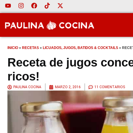
INICIO
»
RECETAS
»
LICUADOS, JUGOS, BATIDOS & COCKTAILS
»
RECE
Receta de jugos conc
ricos!
PAULINA COCINA
MARZO 2, 2016
11 COMENTARIOS