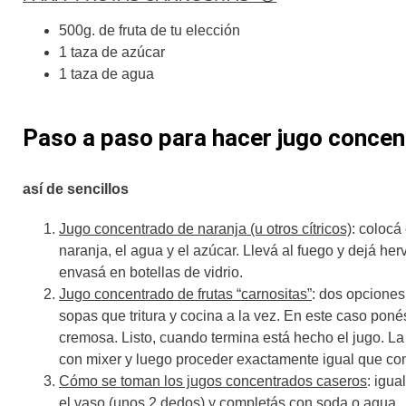
500g. de fruta de tu elección
1 taza de azúcar
1 taza de agua
Paso a paso para hacer jugo conce
así de sencillos
Jugo concentrado de naranja (u otros cítricos)
: colocá
naranja, el agua y el azúcar. Llevá al fuego y dejá her
envasá en botellas de vidrio.
Jugo concentrado de frutas “carnositas”
: dos opciones
sopas que tritura y cocina a la vez. En este caso pon
cremosa. Listo, cuando termina está hecho el jugo. La
con mixer y luego proceder exactamente igual que con l
Cómo se toman los jugos concentrados caseros
: igu
el vaso (unos 2 dedos) y completás con soda o agua.