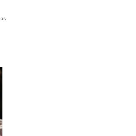
Cosmopolitan, el cóctel con más
glamour
eas.