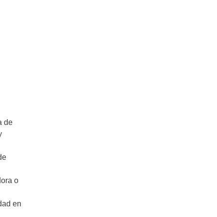
a de
y
de
dora o
dad en