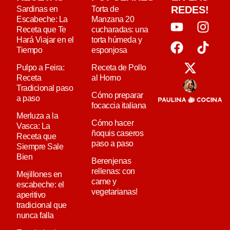
REDES!
Sardinas en
Torta de
Escabeche: La
Manzana 20
Receta que Te
cucharadas: una
Hará Viajar en el
torta húmeda y
Tiempo
esponjosa
Pulpo a Feira:
Receta de Pollo
Receta
al Horno
Tradicional paso
Cómo preparar
a paso
focaccia italiana
Merluza a la
Cómo hacer
Vasca: La
ñoquis caseros
Receta que
paso a paso
Siempre Sale
Bien
Berenjenas
rellenas: con
Mejillones en
carne y
escabeche: el
vegetarianas!
aperitivo
tradicional que
nunca falla