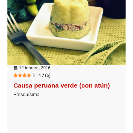
12 febrero, 2016
4.7
(
6
)
Causa peruana verde (con atún)
Fresquísima.