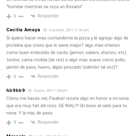
“hornear mientras se reza un Rosario”.
Responder
0
Cecilia Amaya
9 octubre, 2017 11:33 am
Si quiero hacer mas contundente la pizza y le agrego algo de
proteína que crees que le viene mejor? algo mas intenso
como buen embutido de cerdo (jamon, salami, chorizo, etc)
tocino, carne molida (de res) o algo mas suave como pollo,
jamón de pavo, huevo, algún pescado (salmón tal vez)?
Responder
0
hlr9hlr9
3 junio, 2017 7:58 pm
Cómo me hacés reir, Paulina! rezate algo en honor a mi nona
que era muy fan del rezo. GE NIAL!!! Un beso al cielo para tu
nona. Y la mía, de paso
Responder
1