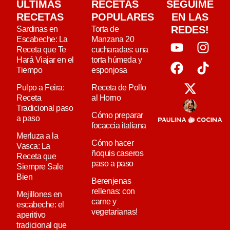
ULTIMAS
RECETAS
SEGUIME
RECETAS
POPULARES
EN LAS
REDES!
Sardinas en
Torta de
Escabeche: La
Manzana 20
Receta que Te
cucharadas: una
Hará Viajar en el
torta húmeda y
Tiempo
esponjosa
Pulpo a Feira:
Receta de Pollo
Receta
al Horno
Tradicional paso
Cómo preparar
a paso
focaccia italiana
Merluza a la
Cómo hacer
Vasca: La
ñoquis caseros
Receta que
paso a paso
Siempre Sale
Bien
Berenjenas
rellenas: con
Mejillones en
carne y
escabeche: el
vegetarianas!
aperitivo
tradicional que