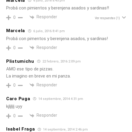
Marcela
6 julio, 2016 8:45 pm
Probá con pimientos y berenjena asados y sardinas!!
Responder
0
Ver respuestas
(1)
Marcela
6 julio, 2016 8:41 pm
Probá con pimentos y berenjena asados, y sardinas!
Responder
0
Plistumichu
22 febrero, 2016 2:09 pm
AMO ese tipo de pizzas.
La imagino en breve en mi panza.
Responder
0
Caro Puga
14 septiembre, 2014 4:31 pm
kjljljlj uyy
Responder
0
Isabel Fraga
14 septiembre, 2014 2:46 pm