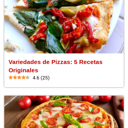
Variedades de Pizzas: 5 Recetas
Originales
4.6
(
25
)