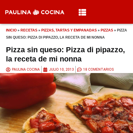
INICIO
»
RECETAS
»
PIZZAS, TARTAS Y EMPANADAS
»
PIZZAS
»
PIZZA
SIN QUESO: PIZZA DI PIPAZZO, LA RECETA DE MI NONNA
Pizza sin queso: Pizza di pipazzo,
la receta de mi nonna
PAULINA COCINA
JULIO 10, 2013
18 COMENTARIOS