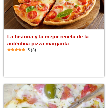
La historia y la mejor receta de la
auténtica pizza margarita
5
(
3
)