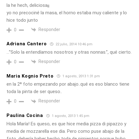
la he hech, deliciosa¡¡
yo no precociné la masa, el horno estaba muy caliente y lo
hice todo junto
Responder
0
Adriana Cantero
22 julio, 2014 10:46 pm
…”Solo la entendíamos nosotros y otras nonnas.”, qué cierto.
Responder
0
Maria Kognio Preto
1 agosto, 2013 1:31 pm
en la 2ª foto empezando por abajo..qué es eso blanco tiene
toda la pinta de ser queso..
Responder
0
Paulina Cocina
1 agosto, 2013 1:45 pm
Hola María! Es queso, es que hice media pizza di pipazzo y
media de mozzarella ese dia. Pero como puse abajo de la
foto, debería haber hecho toda de pimientos porque hubo