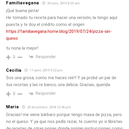
Familiavegana
24 julio, 2019 8:25 am
¡Qué buena pinta!
He tomado tu receta para hacer una versión, la tengo aquí
puesta y te doy el crédito como el origen:
https://familiavegana.home.blog/2019/07/24/pizza-sin-
queso
tu nona la mejor!
Responder
0
Cecilia
17 abril, 2019 9:23 pm
Sos una grosa, como me haces reír!! Y ya probé un par de
tus recetas y las re banco, una delicia. Gracias, querida.
Responder
0
María
20 diciembre, 2018 12:36 pm
Gracias! me viene bárbaro porque tengo masa de pizza, pero
no el queso. Y ya que nos pedís rezar, te cuento yo vi libretas
de recetas de otras nonas donde ponían instrucciones como