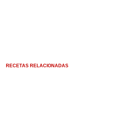
RECETAS RELACIONADAS
Mejora con magia y sabor tu receta de tradicional
Arroz Atollado Colombiano
Muffins con Chips de Chocolate Paso a Paso