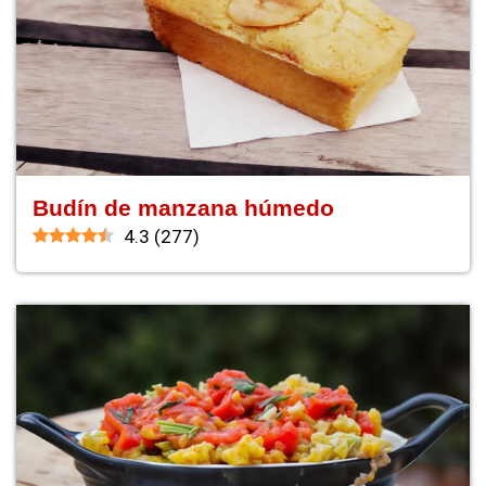
Budín de manzana húmedo
4.3
(
277
)