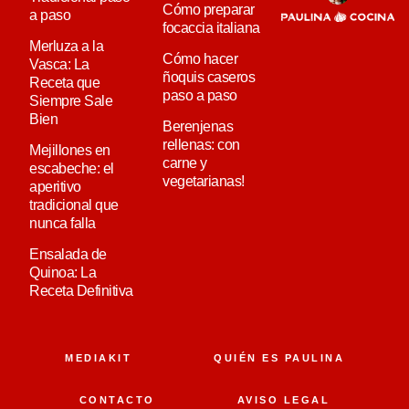
Cómo preparar
a paso
focaccia italiana
Merluza a la
Cómo hacer
Vasca: La
ñoquis caseros
Receta que
paso a paso
Siempre Sale
Bien
Berenjenas
rellenas: con
Mejillones en
carne y
escabeche: el
vegetarianas!
aperitivo
tradicional que
nunca falla
Ensalada de
Quinoa: La
Receta Definitiva
MEDIAKIT
QUIÉN ES PAULINA
CONTACTO
AVISO LEGAL