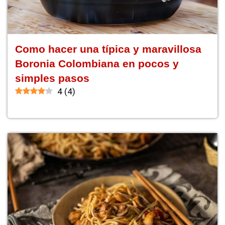
Como hacer una típica y maravillosa
Boronia Colombiana en pocos y
simples pasos
4
(
4
)