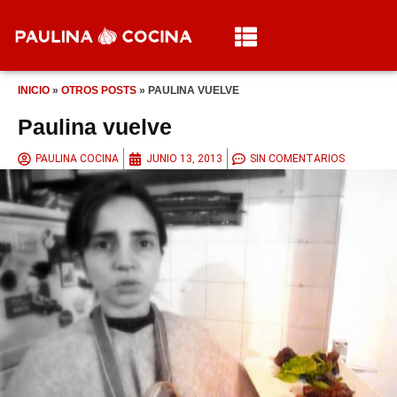
INICIO
»
OTROS POSTS
»
PAULINA VUELVE
Paulina vuelve
PAULINA COCINA
JUNIO 13, 2013
SIN COMENTARIOS