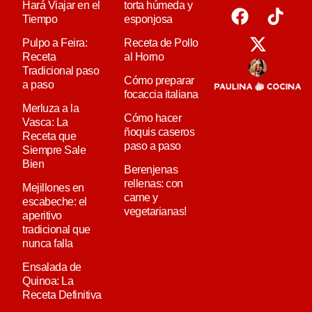
Hará Viajar en el
torta húmeda y
Tiempo
esponjosa
Pulpo a Feira:
Receta de Pollo
Receta
al Horno
Tradicional paso
Cómo preparar
a paso
focaccia italiana
Merluza a la
Cómo hacer
Vasca: La
ñoquis caseros
Receta que
paso a paso
Siempre Sale
Bien
Berenjenas
rellenas: con
Mejillones en
carne y
escabeche: el
vegetarianas!
aperitivo
tradicional que
nunca falla
Ensalada de
Quinoa: La
Receta Definitiva