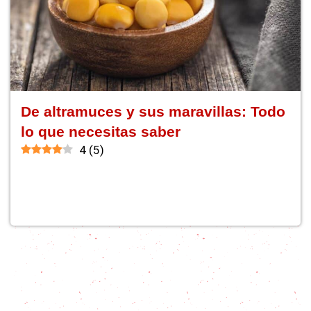
De altramuces y sus maravillas: Todo
lo que necesitas saber
4
(
5
)