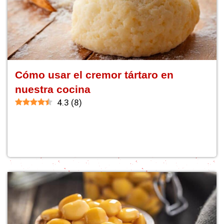
Cómo usar el cremor tártaro en
nuestra cocina
4.3
(
8
)