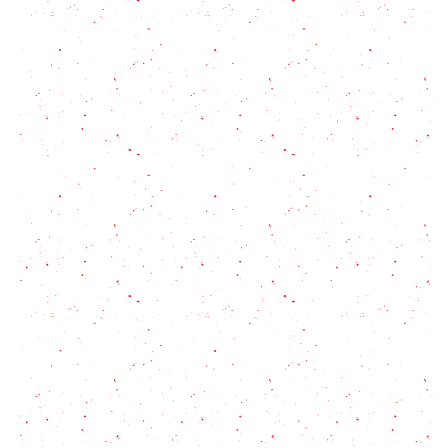
Te cuento que es la ñora y cómo la podes usar
Blogs de cocina argentinos: lista completa
Wasabi, el picante japonés que despierta tus
sentidos
Cebolla Caramelizada: 2 técnicas diferente
Trigo sarraceno: Un Pseudocereal que tenés que
tener en casa