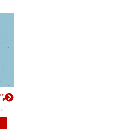
TE
cil!