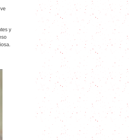
 ve
Kale, el superalimento de moda que
vas a querer usar para todo
ntes y
Cazuela de Vacuno: Cómo Preparar
eso
el Guiso Perfecto en Casa
iosa.
Silpancho, todo lo que nos gusta en
un mismo plato
Aligot: Puré de papas nivel dios!
Mi receta de Calzones Rotos y 5
cosas que tenés que conocer
sobre ellos