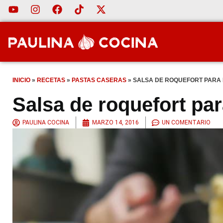
INICIO
»
RECETAS
»
PASTAS CASERAS
»
SALSA DE ROQUEFORT PARA
Salsa de roquefort pa
PAULINA COCINA
MARZO 14, 2016
UN COMENTARIO