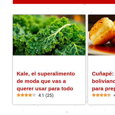
Kale, el superalimento
Cuñapé:
de moda que vas a
bolivian
querer usar para todo
para pre
4.1
(
25
)