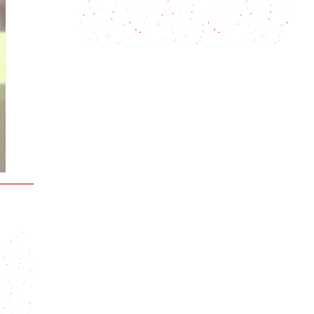
Carapulcra: el reconfortante
guisado tradicional de Perú