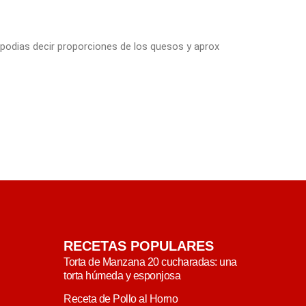
me podias decir proporciones de los quesos y aprox
RECETAS POPULARES
Torta de Manzana 20 cucharadas: una
torta húmeda y esponjosa
Receta de Pollo al Horno