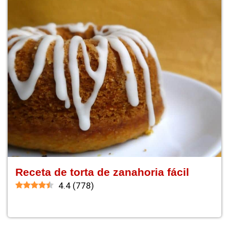
Receta de torta de zanahoria fácil
4.4
(
778
)