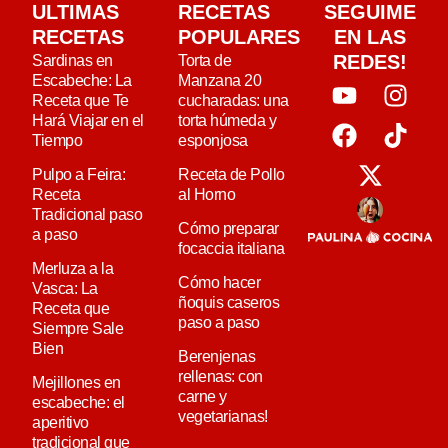
ULTIMAS
RECETAS
SEGUIME
RECETAS
POPULARES
EN LAS
REDES!
Sardinas en
Torta de
Escabeche: La
Manzana 20
Receta que Te
cucharadas: una
Hará Viajar en el
torta húmeda y
Tiempo
esponjosa
Pulpo a Feira:
Receta de Pollo
Receta
al Horno
Tradicional paso
Cómo preparar
a paso
focaccia italiana
Merluza a la
Cómo hacer
Vasca: La
ñoquis caseros
Receta que
paso a paso
Siempre Sale
Bien
Berenjenas
rellenas: con
Mejillones en
carne y
escabeche: el
vegetarianas!
aperitivo
tradicional que