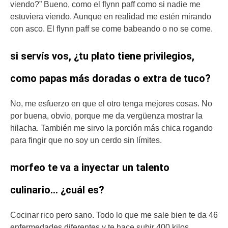
viendo?” Bueno, como el flynn paff como si nadie me
estuviera viendo. Aunque en realidad me estén mirando
con asco. El flynn paff se come babeando o no se come.
si servís vos, ¿tu plato tiene privilegios,
como papas más doradas o extra de tuco?
No, me esfuerzo en que el otro tenga mejores cosas. No
por buena, obvio, porque me da vergüenza mostrar la
hilacha. También me sirvo la porción más chica rogando
para fingir que no soy un cerdo sin límites.
morfeo te va a inyectar un talento
culinario… ¿cuál es?
Cocinar rico pero sano. Todo lo que me sale bien te da 46
enfermedades diferentes y te hace subir 400 kilos.