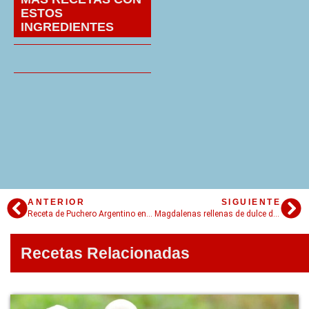
ESTOS
INGREDIENTES
ANTERIOR
SIGUIENTE
Receta de Puchero Argentino en 6 pasos
Magdalenas rellenas de dulce de leche: Liga Anti Cupcakes
Recetas Relacionadas