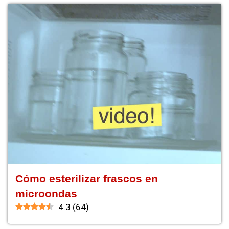
Cómo esterilizar frascos en
microondas
4.3
(
64
)