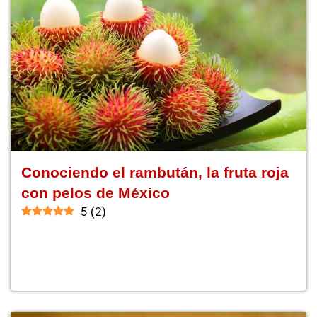
Conociendo el rambután, la fruta roja
con pelos de México
5
(
2
)