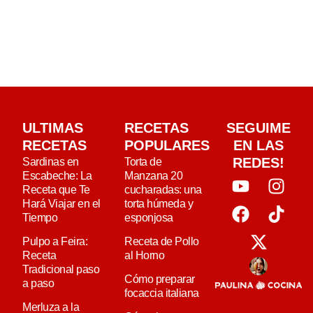
ULTIMAS
RECETAS
SEGUIME
RECETAS
POPULARES
EN LAS
REDES!
Sardinas en
Torta de
Escabeche: La
Manzana 20
Receta que Te
cucharadas: una
Hará Viajar en el
torta húmeda y
Tiempo
esponjosa
Pulpo a Feira:
Receta de Pollo
Receta
al Horno
Tradicional paso
Cómo preparar
a paso
focaccia italiana
Merluza a la