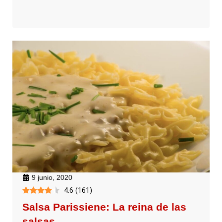
9 junio, 2020
4.6
(
161
)
Salsa Parissiene: La reina de las
salsas