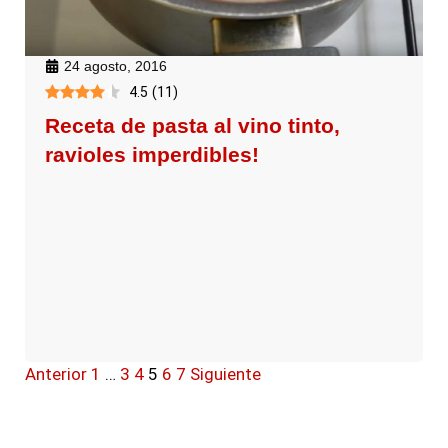
24 agosto, 2016
4.5
(
11
)
Receta de pasta al vino tinto,
ravioles imperdibles!
Anterior
1
…
3
4
5
6
7
Siguiente