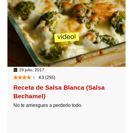
19 julio, 2017
4.3
(
295
)
Receta de Salsa Blanca (Salsa
Bechamel)
No te arriesgues a perderlo todo.