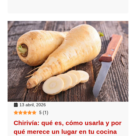
13 abril, 2026
5
(
1
)
Chirivía: qué es, cómo usarla y por
qué merece un lugar en tu cocina