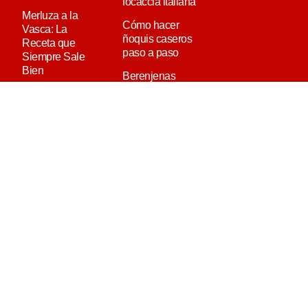
focaccia italiana
Merluza a la
Cómo hacer
Vasca: La
ñoquis caseros
Receta que
paso a paso
Siempre Sale
Bien
Berenjenas
rellenas: con
Mejillones en
carne y
escabeche: el
vegetarianas!
aperitivo
tradicional que
nunca falla
Ensalada de
Quinoa: La
Receta Definitiva
MEDIAKIT
QUIÉN ES PAULINA
CONTACTO
AVISO LEGAL