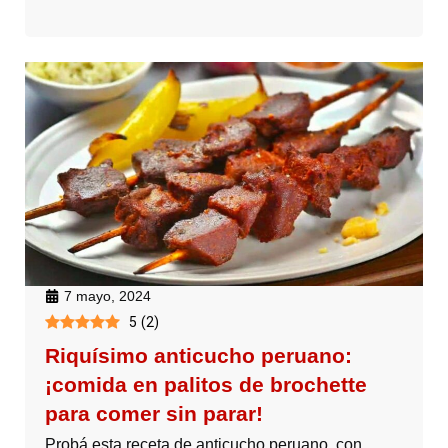
7 mayo, 2024
5
(
2
)
Riquísimo anticucho peruano:
¡comida en palitos de brochette
para comer sin parar!
Probá esta receta de anticucho peruano, con