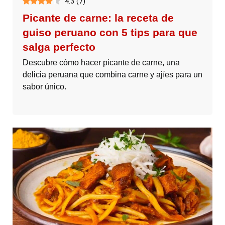
4.3
(
7
)
Picante de carne: la receta de
guiso peruano con 5 tips para que
salga perfecto
Descubre cómo hacer picante de carne, una
delicia peruana que combina carne y ajíes para un
sabor único.