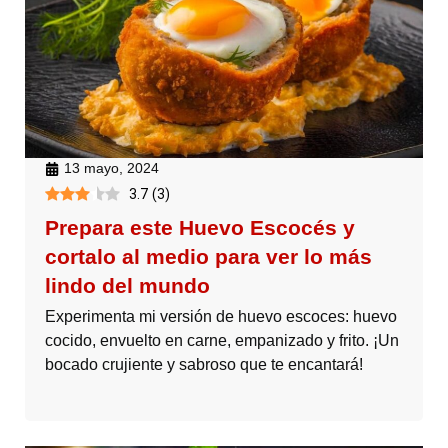
13 mayo, 2024
3.7
(
3
)
Prepara este Huevo Escocés y
cortalo al medio para ver lo más
lindo del mundo
Experimenta mi versión de huevo escoces: huevo
cocido, envuelto en carne, empanizado y frito. ¡Un
bocado crujiente y sabroso que te encantará!