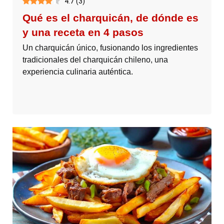
4.7
(
3
)
Qué es el charquicán, de dónde es
y una receta en 4 pasos
Un charquicán único, fusionando los ingredientes
tradicionales del charquicán chileno, una
experiencia culinaria auténtica.