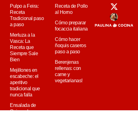
Pulpo a Feira:
Receta de Pollo
Receta
al Horno
Tradicional paso
Cómo preparar
a paso
focaccia italiana
Merluza a la
Cómo hacer
Vasca: La
ñoquis caseros
Receta que
paso a paso
Siempre Sale
Bien
Berenjenas
rellenas: con
Mejillones en
carne y
escabeche: el
vegetarianas!
aperitivo
tradicional que
nunca falla
Ensalada de
Quinoa: La
Receta Definitiva