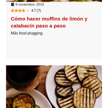
9 noviembre, 2015
4.7
(
7
)
Cómo hacer muffins de limón y
calabacín paso a paso
Más food plugging.