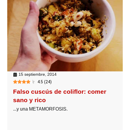
15 septiembre, 2014
4.5
(
24
)
Falso cuscús de coliflor: comer
sano y rico
...y una METAMORFOSIS.