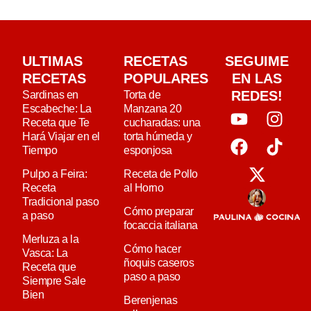
ULTIMAS
RECETAS
SEGUIME
RECETAS
POPULARES
EN LAS
REDES!
Sardinas en
Torta de
Escabeche: La
Manzana 20
Receta que Te
cucharadas: una
Hará Viajar en el
torta húmeda y
Tiempo
esponjosa
Pulpo a Feira:
Receta de Pollo
Receta
al Horno
Tradicional paso
Cómo preparar
a paso
focaccia italiana
Merluza a la
Cómo hacer
Vasca: La
ñoquis caseros
Receta que
paso a paso
Siempre Sale
Bien
Berenjenas