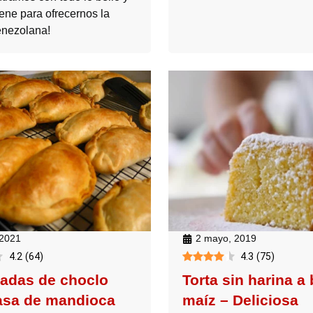
iene para ofrecernos la
enezolana!
 2021
2 mayo, 2019
4.2
(
64
)
4.3
(
75
)
adas de choclo
Torta sin harina a
sa de mandioca
maíz – Deliciosa