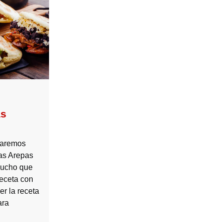
as
taremos
as Arepas
mucho que
receta con
r la receta
ara