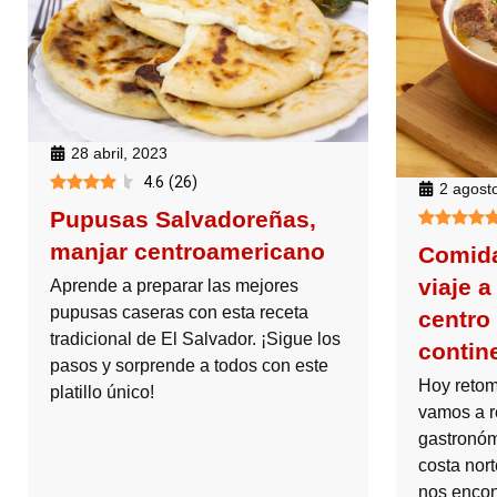
28 abril, 2023
4.6
(
26
)
2 agost
Pupusas Salvadoreñas,
manjar centroamericano
Comida
viaje a
Aprende a preparar las mejores
pupusas caseras con esta receta
centro
tradicional de El Salvador. ¡Sigue los
contin
pasos y sorprende a todos con este
Hoy retom
platillo único!
vamos a r
gastronóm
costa nor
nos encon