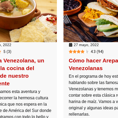
o, 2022
27 mayo, 2022
5
(
3
)
4.3
(
94
)
 Venezolana, un
Cómo hacer Arep
 la cocina del
Venezolanas
 de nuestro
En el programa de hoy es
ente
hablando sobre las famos
Venezolanas y tenemos 
amos esta aventura y
contar sobre esta clásica 
ecorrer la hermosa cultura
harina de maíz. Vamos a ve
ica que nos espera en la
original y algunas ideas p
te de América del Sur donde
rellenarlas.
tramos con todo lo bello y