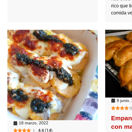
rico que t
comida v
9 junio,
Empan
18 marzo, 2022
con ma
4.4
(
14
)