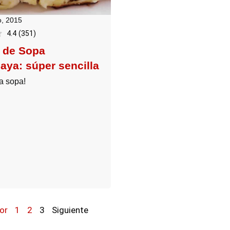
, 2015
4.4
(
351
)
 de Sopa
aya: súper sencilla
a sopa!
or
1
2
3
Siguiente