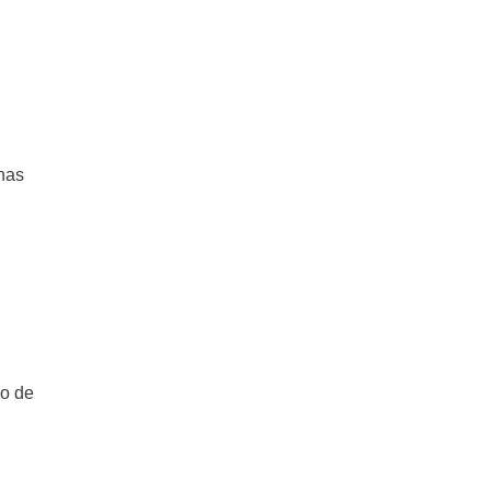
nas
go de