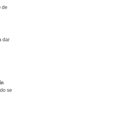
Estofado de Carne: Premio al mejor
estofado
o de
a dar
ín
ndo se