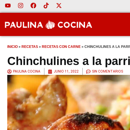
INICIO
»
RECETAS
»
RECETAS CON CARNE
»
CHINCHULINES A LA PAR
Chinchulines a la parril
PAULINA COCINA
JUNIO 11, 2022
SIN COMENTARIOS