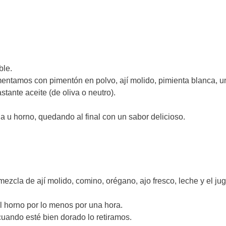
ble.
entamos con pimentón en polvo, ají molido, pimienta blanca, u
tante aceite (de oliva o neutro).
lla u horno, quedando al final con un sabor delicioso.
zcla de ají molido, comino, orégano, ajo fresco, leche y el ju
l horno por lo menos por una hora.
 cuando esté bien dorado lo retiramos.