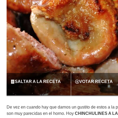
SALTAR A LA RECETA
VOTAR RECETA
De vez en cuando hay que darnos un gustito de estos a la pa
son muy parecidas en el horno. Hoy
CHINCHULINES A LA