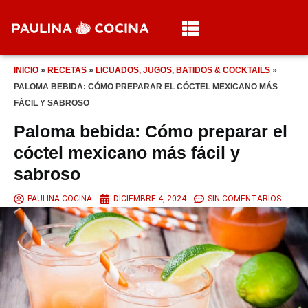
INICIO
»
RECETAS
»
LICUADOS, JUGOS, BATIDOS & COCKTAILS
»
PALOMA BEBIDA: CÓMO PREPARAR EL CÓCTEL MEXICANO MÁS
FÁCIL Y SABROSO
Paloma bebida: Cómo preparar el
cóctel mexicano más fácil y
sabroso
PAULINA COCINA
DICIEMBRE 4, 2024
SIN COMENTARIOS