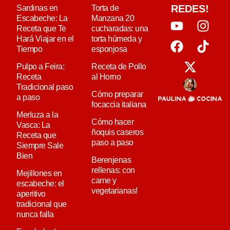
REDES!
Sardinas en
Torta de
Escabeche: La
Manzana 20
Receta que Te
cucharadas: una
Hará Viajar en el
torta húmeda y
Tiempo
esponjosa
Pulpo a Feira:
Receta de Pollo
Receta
al Horno
Tradicional paso
Cómo preparar
a paso
focaccia italiana
Merluza a la
Cómo hacer
Vasca: La
ñoquis caseros
Receta que
paso a paso
Siempre Sale
Bien
Berenjenas
rellenas: con
Mejillones en
carne y
escabeche: el
vegetarianas!
aperitivo
tradicional que
nunca falla