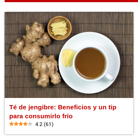
Té de jengibre: Beneficios y un tip
para consumirlo frío
4.2
(
61
)