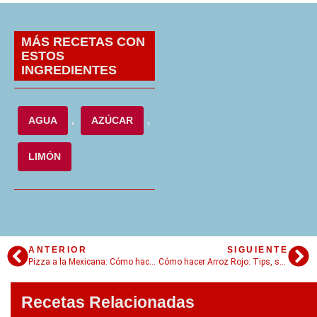
MÁS RECETAS CON
ESTOS
INGREDIENTES
AGUA
,
AZÚCAR
,
LIMÓN
ANTERIOR
SIGUIENTE
Pizza a la Mexicana: Cómo hacer una pizza clásica con sabores de Mexico
Cómo hacer Arroz Rojo: Tips, secretos y 5 platos para disfrutar todo su sabor
Recetas Relacionadas