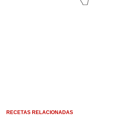
RECETAS RELACIONADAS
10 Platos que nunca deberían haberse hecho