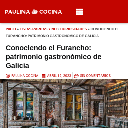
INICIO
»
LISTAS RARITAS Y NO
»
CURIOSIDADES
»
CONOCIENDO EL
FURANCHO: PATRIMONIO GASTRONÓMICO DE GALICIA
Conociendo el Furancho:
patrimonio gastronómico de
Galicia
PAULINA COCINA
ABRIL 19, 2023
SIN COMENTARIOS