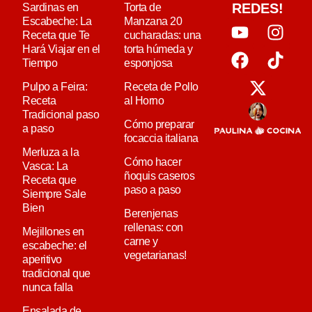
REDES!
Sardinas en
Torta de
Escabeche: La
Manzana 20
Receta que Te
cucharadas: una
Hará Viajar en el
torta húmeda y
Tiempo
esponjosa
Pulpo a Feira:
Receta de Pollo
Receta
al Horno
Tradicional paso
Cómo preparar
a paso
focaccia italiana
Merluza a la
Cómo hacer
Vasca: La
ñoquis caseros
Receta que
paso a paso
Siempre Sale
Bien
Berenjenas
rellenas: con
Mejillones en
carne y
escabeche: el
vegetarianas!
aperitivo
tradicional que
nunca falla
Ensalada de