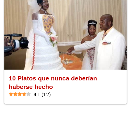
10 Platos que nunca deberían
haberse hecho
4.1
(
12
)