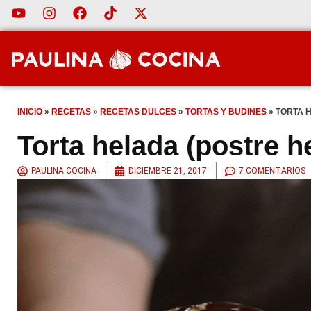
INICIO
»
RECETAS
»
RECETAS DULCES
»
TORTAS Y BUDINES
»
TORTA 
Torta helada (postre 
PAULINA COCINA
DICIEMBRE 21, 2017
7 COMENTARIOS