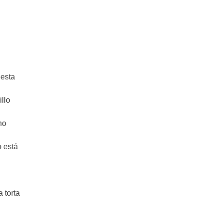
 esta
llo
ho
o está
 torta