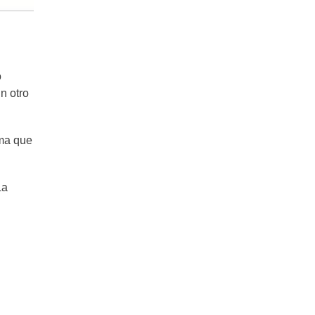
o
n otro
rma que
La