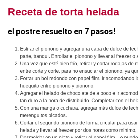
Receta de torta helada
el postre resuelto en 7 pasos!
Estirar el pionono y agregar una capa de dulce de le
parte, tranqui. Enrollar el pionono y llevar al freezer o 
Una vez que esté bien frío, retirar y cortar rodajas d
entre corte y corte, para no ensuciar el pionono, ya qu
Forrar un bol redondo con papel film. Ir acomodando 
huequito entre pionono y pionono.
Agregar el helado de chocolate de a poco e ir acomodá
tan duro a la hora de distribuirlo. Completar con el he
Con una manga o cuchara, agregar más dulce de leche 
merenguitos picados.
Cortar el segundo pionono de forma circular para usar 
helada y llevar al freezer por dos horas como mínimo
Desmoldar en un plato y retirar el papel film. Lo puede