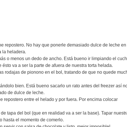
che repostero. No hay que ponerle demasiado dulce de leche en
a la heladera.
e más o menos un dedo de ancho. Está bueno ir limpiando el cuchi
e ésto va a ser la parte de afuera de nuestra torta helada.
las rodajas de pionono en el bol, tratando de que no quede muc
ndolo bien. Está bueno sacarlo un rato antes del freezer así n
lado de dulce de leche.
repostero entre el helado y por fuera. Por encima colocar
de tapa del bol (que en realidad va a ser la base). Tapar nuestra
, o hasta el momento de comerlo.
n servir con salsa de chocolate y listo, mejor imposible!