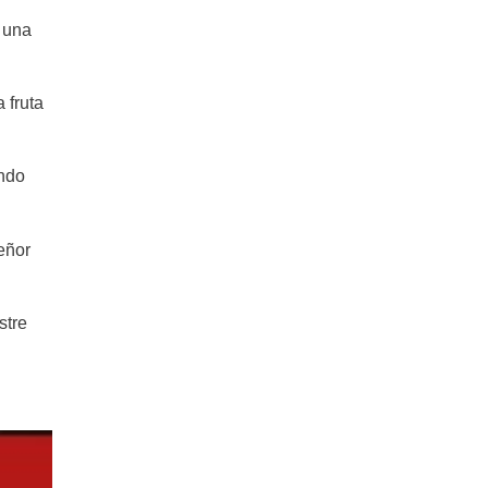
r una
Magdalenas de limón, receta super
fácil!
 fruta
Torta Galesa en 5 pasos! La torta
que no envejece
ando
Receta de budín de Banana sin
huevo ¡Fácil!
señor
Receta de cheesecake sin horno
stre
en 5 pasos
Pastel de zanahoria y chocolate –
grandes combinaciones
Tarta de Santiago: una tarta dulce