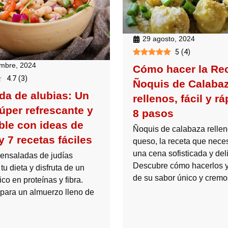
29 agosto, 2024
5
(
4
)
embre, 2024
Cómo hacer la Re
4.7
(
3
)
Ñoquis de Calaba
da de alubias: Un
rellenos, fácil y r
úper refrescante y
8 pasos
ble con ideas de
Ñoquis de calabaza relle
y 7 recetas fáciles
queso, la receta que neces
una cena sofisticada y del
 ensaladas de judías
Descubre cómo hacerlos y 
tu dieta y disfruta de un
de su sabor único y cremo
ico en proteínas y fibra.
 para un almuerzo lleno de