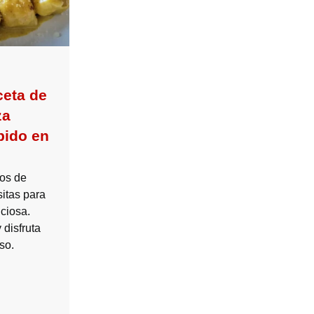
ceta de
za
ápido en
nos de
itas para
iciosa.
disfruta
so.