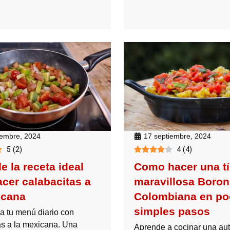
iembre, 2024
17 septiembre, 2024
5
(
2
)
4
(
4
)
e la receta ideal
Como hacer una tí
acer calabacitas a
maravillosa Boron
icana
Colombiana en po
simples pasos
a tu menú diario con
as a la mexicana. Una
Aprende a cocinar una aut