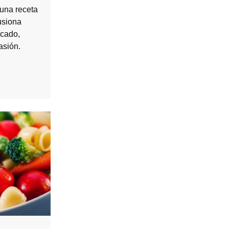
una receta
fusiona
ocado,
asión.