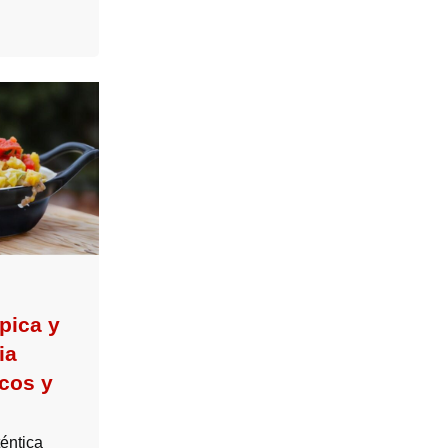
pica y
ia
cos y
éntica