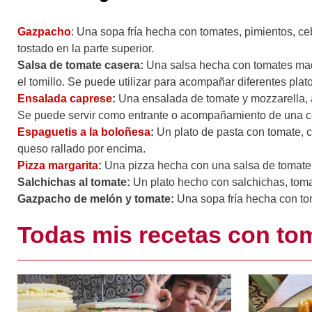
Gazpacho
: Una sopa fría hecha con tomates, pimientos, ceb
tostado en la parte superior.
Salsa de tomate casera:
Una salsa hecha con tomates madu
el tomillo. Se puede utilizar para acompañar diferentes pla
Ensalada caprese
:
Una ensalada de tomate y mozzarella, a
Se puede servir como entrante o acompañamiento de una co
Espaguetis a la boloñesa
:
Un plato de pasta con tomate, c
queso rallado por encima.
Pizza margarita
:
Una pizza hecha con una salsa de tomate, 
Salchichas al tomate:
Un plato hecho con salchichas, tomat
Gazpacho de melón y tomate:
Una sopa fría hecha con toma
Todas mis recetas con to