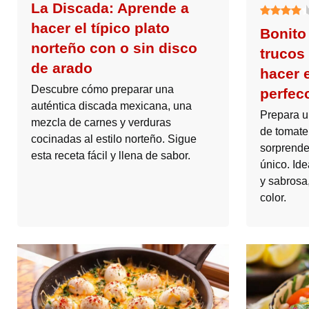
La Discada: Aprende a
hacer el típico plato
Bonito
norteño con o sin disco
trucos
de arado
hacer e
Descubre cómo preparar una
perfec
auténtica discada mexicana, una
Prepara u
mezcla de carnes y verduras
de tomate
cocinadas al estilo norteño. Sigue
sorprende
esta receta fácil y llena de sabor.
único. Id
y sabrosa,
color.