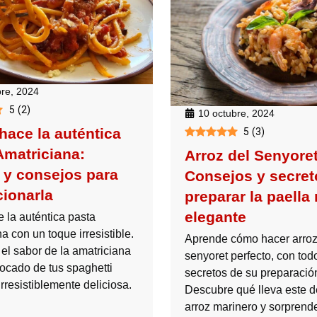
bre, 2024
5
(
2
)
10 octubre, 2024
hace la auténtica
5
(
3
)
Amatriciana:
Arroz del Senyoret
 y consejos para
Consejos y secret
cionarla
preparar la paella
elegante
e la auténtica pasta
a con un toque irresistible.
Aprende cómo hacer arroz
el sabor de la amatriciana
senyoret perfecto, con tod
ocado de tus spaghetti
secretos de su preparació
 irresistiblemente deliciosa.
Descubre qué lleva este d
arroz marinero y sorprende