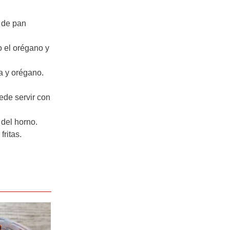
a de pan
o el orégano y
a y orégano.
ede servir con
 del horno.
ritas.