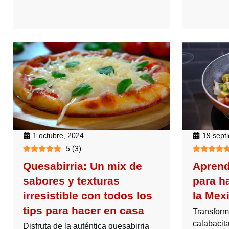
19 sept
1 octubre, 2024
5
(
3
)
Aprend
Quesabirria: Un mix de
para h
sabores y texturas
la Mex
irresistible con todos los
tips para hacer en casa
Transform
calabacit
Disfruta de la auténtica quesabirria