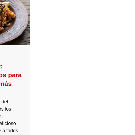
:
os para
 más
 del
os los
n.
elicioso
 a todos.