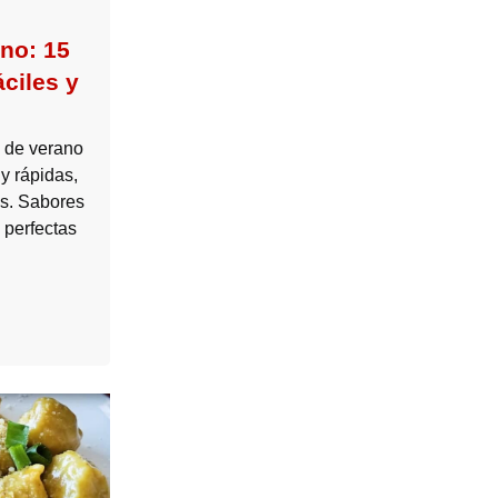
no: 15
áciles y
 de verano
 y rápidas,
os. Sabores
 perfectas