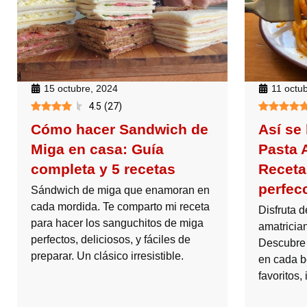
15 octubre, 2024
11 octu
4.5
(
27
)
Cómo hacer Sandwich de
Así se 
Miga en casa: Guía
Pasta 
completa y 5 recetas
Receta
perfec
Sándwich de miga que enamoran en
cada mordida. Te comparto mi receta
Disfruta d
para hacer los sanguchitos de miga
amatrician
perfectos, deliciosos, y fáciles de
Descubre 
preparar. Un clásico irresistible.
en cada b
favoritos,