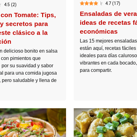
4.7
(
17
)
4.5
(
2
)
Ensaladas de vera
 con Tomate: Tips,
ideas de recetas f
 y secretos para
económicas
ste clásico a la
ción
Las 15 mejores ensaladas
están aquí, recetas fáciles
n delicioso bonito en salsa
ideales para días caluros
 con pimientos que
vibrantes en cada bocado,
 por su suavidad y sabor
para compartir.
eal para una comida jugosa
 pero saludable y llena de