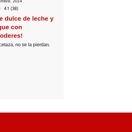
embre, 2014
4.1
(
38
)
e dulce de leche y
gue con
oderes!
etaza, no se la pierdan.