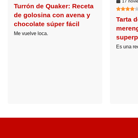
17 novi
Turrón de Quaker: Receta
de golosina con avena y
Tarta d
chocolate súper fácil
meren
Me vuelve loca.
superp
Es una rec