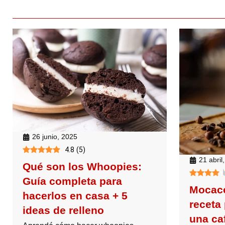
26 junio, 2025
4.8
(
5
)
21 abril
Qué son los Whoopies:
Guía completa para
Mocacc
hacerlos en casa + 5
receta 
ideas de relleno
una caf