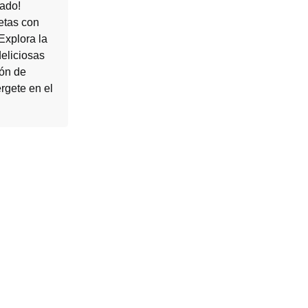
dado!
etas con
Explora la
deliciosas
ión de
rgete en el