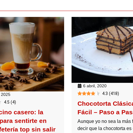
6 abril, 2020
4.3
(
418
)
, 2025
4.5
(
4
)
Chocotorta Clásic
Fácil – Paso a Pa
ino casero: la
para sentirte en
Aunque yo no sea la más 
decir que la chocotorta es 
etería top sin salir