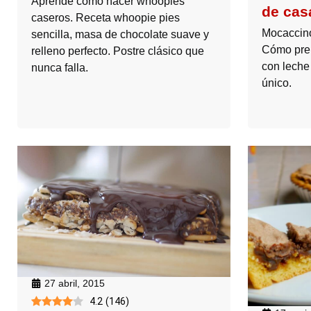
Aprendé cómo hacer whoopies
de cas
caseros. Receta whoopie pies
Mocaccino 
sencilla, masa de chocolate suave y
Cómo prep
relleno perfecto. Postre clásico que
con lech
nunca falla.
único.
27 abril, 2015
4.2
(
146
)