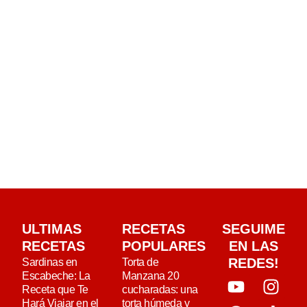
ULTIMAS
RECETAS
SEGUIME
RECETAS
POPULARES
EN LAS
REDES!
Sardinas en
Torta de
Escabeche: La
Manzana 20
Receta que Te
cucharadas: una
Hará Viajar en el
torta húmeda y