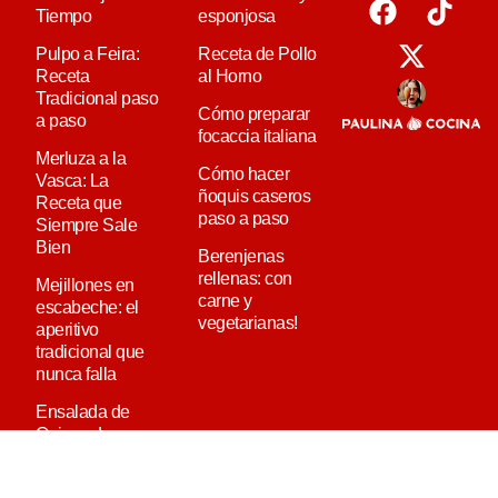
Tiempo
esponjosa
Pulpo a Feira:
Receta de Pollo
Receta
al Horno
Tradicional paso
Cómo preparar
a paso
focaccia italiana
Merluza a la
Cómo hacer
Vasca: La
ñoquis caseros
Receta que
paso a paso
Siempre Sale
Bien
Berenjenas
rellenas: con
Mejillones en
carne y
escabeche: el
vegetarianas!
aperitivo
tradicional que
nunca falla
Ensalada de
Quinoa: La
Receta Definitiva