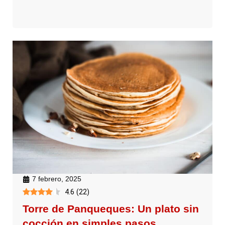
7 febrero, 2025
4.6
(
22
)
Torre de Panqueques: Un plato sin
cocción en simples pasos