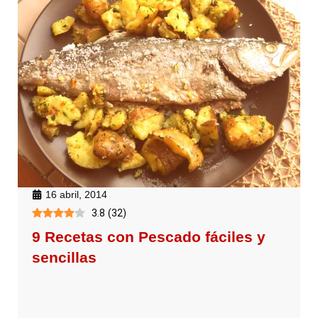
16 abril, 2014
3.8
(
32
)
9 Recetas con Pescado fáciles y
sencillas