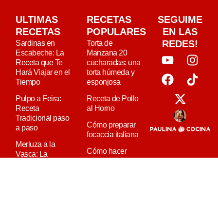
ULTIMAS
RECETAS
SEGUIME
RECETAS
POPULARES
EN LAS
REDES!
Sardinas en
Torta de
Escabeche: La
Manzana 20
Receta que Te
cucharadas: una
Hará Viajar en el
torta húmeda y
Tiempo
esponjosa
Pulpo a Feira:
Receta de Pollo
Receta
al Horno
Tradicional paso
Cómo preparar
a paso
focaccia italiana
Merluza a la
Cómo hacer
Vasca: La
ñoquis caseros
Receta que
paso a paso
Siempre Sale
Bien
Berenjenas
rellenas: con
Mejillones en
carne y
escabeche: el
vegetarianas!