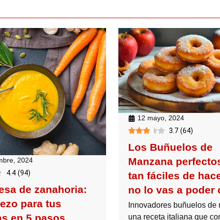
12 mayo, 2024
3.7
(
64
)
Los Buñuelos de
Manzana perfecto
mbre, 2024
4.4
(
94
)
tan fáciles de hac
sa de zanahoria:
no lo vas a poder 
rezo para tus
Innovadores buñuelos de
s en 5 pasos
una receta italiana que co