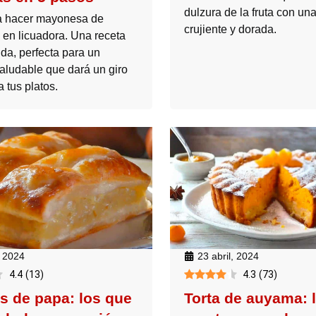
dulzura de la fruta con u
a hacer mayonesa de
crujiente y dorada.
 en licuadora. Una receta
pida, perfecta para un
aludable que dará un giro
a tus platos.
, 2024
23 abril, 2024
4.4
(
13
)
4.3
(
73
)
s de papa: los que
Torta de auyama: 