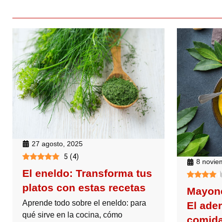
27 agosto, 2025
5
(
4
)
8 novie
El eneldo: Transforma tus
platos con estas recetas
Mayone
Aprende todo sobre el eneldo: para
El ade
qué sirve en la cocina, cómo
comida