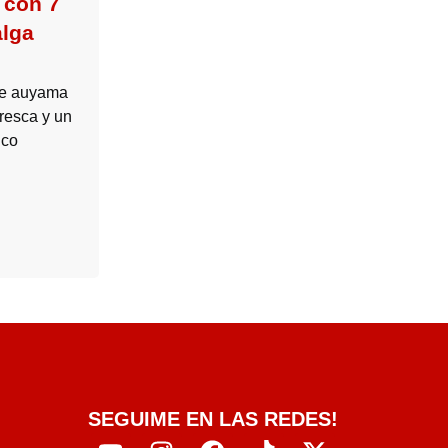
 con 7
alga
 de auyama
resca y un
ico
SEGUIME EN LAS REDES!