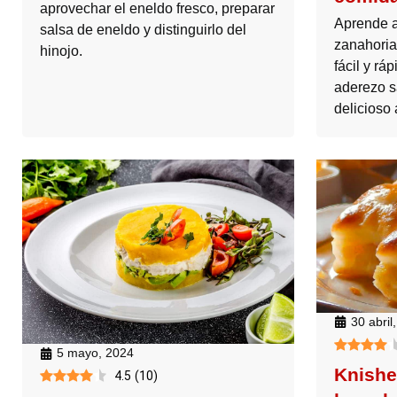
aprovechar el eneldo fresco, preparar
Aprende 
salsa de eneldo y distinguirlo del
zanahoria
hinojo.
fácil y rá
aderezo s
delicioso 
30 abril
5 mayo, 2024
Knishe
4.5
(
10
)