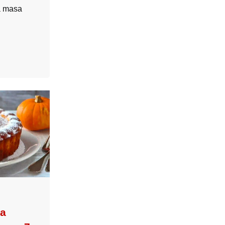
na masa
la