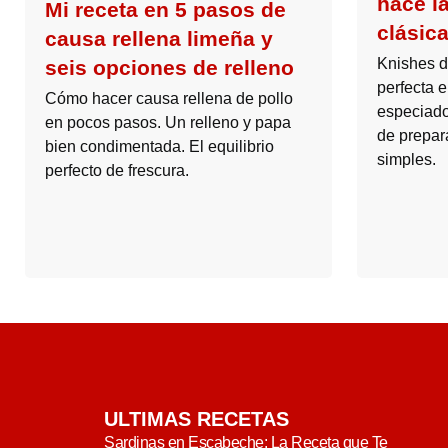
hace l
Mi receta en 5 pasos de
clásica
causa rellena limeña y
Knishes d
seis opciones de relleno
perfecta e
Cómo hacer causa rellena de pollo
especiado
en pocos pasos. Un relleno y papa
de prepar
bien condimentada. El equilibrio
simples.
perfecto de frescura.
ULTIMAS RECETAS
Sardinas en Escabeche: La Receta que Te