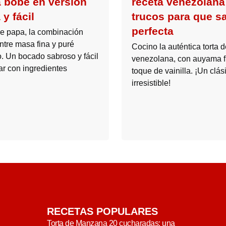
a bobe en versión
receta venezolana
 y fácil
trucos para que s
perfecta
e papa, la combinación
ntre masa fina y puré
Cocino la auténtica torta
. Un bocado sabroso y fácil
venezolana, con auyama f
ar con ingredientes
toque de vainilla. ¡Un clás
irresistible!
RECETAS POPULARES
Torta de Manzana 20 cucharadas: una