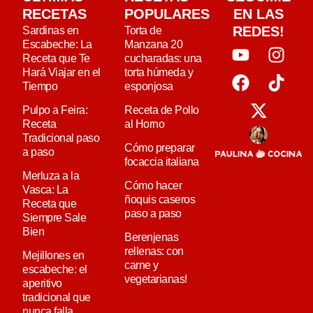
RECETAS
POPULARES
EN LAS
REDES!
Sardinas en
Torta de
Escabeche: La
Manzana 20
Receta que Te
cucharadas: una
Hará Viajar en el
torta húmeda y
Tiempo
esponjosa
Pulpo a Feira:
Receta de Pollo
Receta
al Horno
Tradicional paso
Cómo preparar
a paso
focaccia italiana
Merluza a la
Cómo hacer
Vasca: La
ñoquis caseros
Receta que
paso a paso
Siempre Sale
Bien
Berenjenas
rellenas: con
Mejillones en
carne y
escabeche: el
vegetarianas!
aperitivo
tradicional que
nunca falla